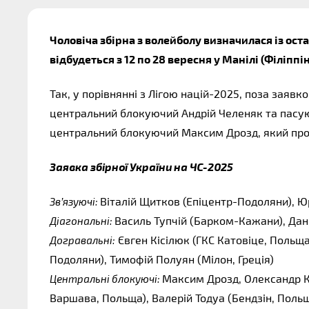
Чоловіча збірна з волейболу визначилася із ост
відбудеться з 12 по 28 вересня у Манілі (Філіппін
Так, у порівнянні з Лігою націй-2025, поза зая
центральний блокуючий Андрій Челеняк та пасую
центральний блокуючий Максим Дрозд, який проп
Заявка збірної України на ЧС-2025
Віталій Щитков (Епіцентр-Подоляни), Юр
Зв’язуючі: 
Василь Тупчій (Барком-Кажани), Дан
Діагональні: 
 Євген Кісілюк (ГКС Катовіце, Польщ
Догравальні:
Подоляни), Тимофій Полуян (Мілон, Греція)
Максим Дрозд, Олександр К
Центральні блокуючі: 
Варшава, Польща), Валерій Тодуа (Бендзін, Поль