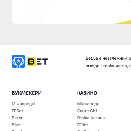
Bet.ua є незалежним 
огляди і керівництва,
БУКМЕКЕРИ
КАЗИНО
Міжнародні
Міжнародні
ГГБет
Слотс Сіті
Бетон
Горіла Казино
Вбет
ГГбет