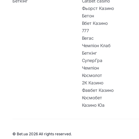
Беткінг
CatBet casino
Фьорст Казино
Бетон
Вбет Казино
777
Вегас
Чемпіон Клаб
Беткінг
СуперГра
Чемпіон
Космолот
2К Казино
Фавбет Казино
Космобет
Казино Юа
© Bet.ua 2026 All rights reserved.