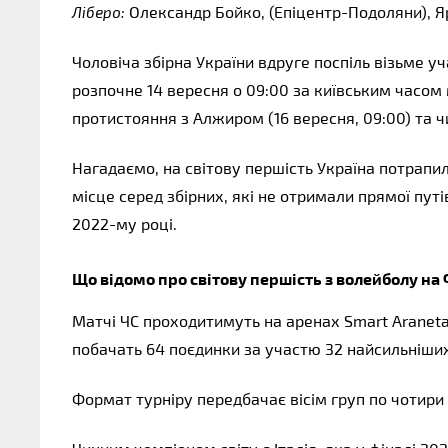
 Олександр Бойко, (Епіцентр-Подоляни),
Ліберо:
Чоловіча збірна України вдруге поспіль візьме уч
розпочне 14 вересня о 09:00 за київським часом 
протистояння з Алжиром (16 вересня, 09:00) та чи
Нагадаємо, на світову першість Україна потрапил
місце серед збірних, які не отримали прямої путі
2022-му році.
Що відомо про світову першість з волейболу на 
Матчі ЧС проходитимуть на аренах Smart Araneta C
побачать 64 поєдинки за участю 32 найсильніши
Формат турніру передбачає вісім груп по чотири з