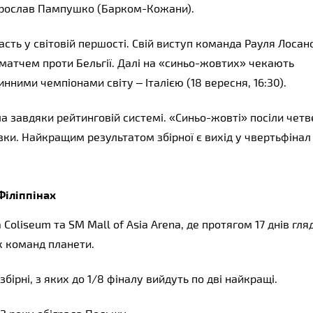
 Ярослав Пампушко (Барком-Кожани).
асть у світовій першості. Свій виступ команда Рауля Лосано
матчем проти Бельгії. Далі на «синьо-жовтих» чекають 
нними чемпіонами світу – Італією (18 вересня, 16:30).
а завдяки рейтинговій системі. «Синьо-жовті» посіли четв
вки. Найкращим результатом збірної є вихід у чвертьфінал 
Філіппінах
oliseum та SM Mall of Asia Arena, де протягом 17 днів гляд
х команд планети.
бірні, з яких до 1/8 фіналу вийдуть по дві найкращі.