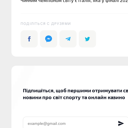
Чинним чемпіоном світу є Італія, яка у фіналі 20
ПОДІЛІТЬСЯ C ДРУЗЯМИ
Підпишіться, щоб першими отримувати св
новини про світ спорту та онлайн казино
EMAIL