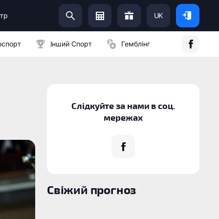
тр
UK
Допоможи Українській Армії:
оспорт
Інший Спорт
Гемблінг
Слідкуйте за нами в соц.
мережах
Свіжий прогноз