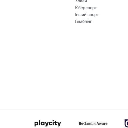
Хокей
Кіберспорт
Інший спорт
Гемблінг