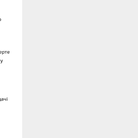
 
ерте 
у 
ачі 