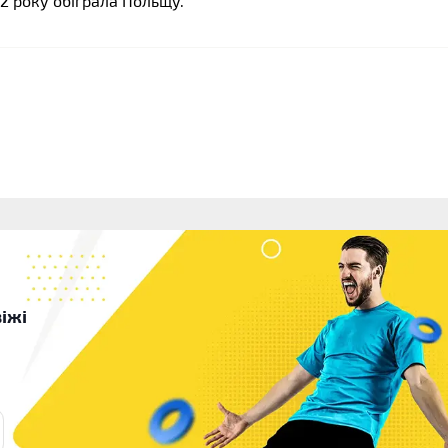
22 року обіграла Польщу.
іжі