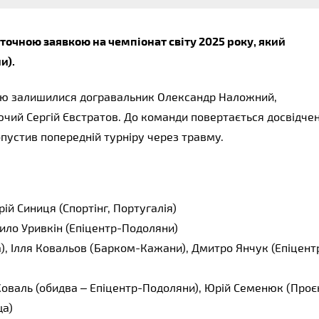
аточною заявкою на чемпіонат світу 2025 року, який 
и).
вкою залишилися догравальник Олександр Наложний, 
чий Сергій Євстратов. До команди повертається досвідчен
устив попередній турніру через травму.
ій Синиця (Спортінг, Португалія)
ило Уривкін (Епіцентр-Подоляни)
а), Ілля Ковальов (Барком-Кажани), Дмитро Янчук (Епіцент
оваль (обидва – Епіцентр-Подоляни), Юрій Семенюк (Проєк
ща)