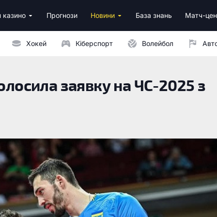
 казино
Прогнози
Новини
База знань
Матч-цен
за реєстрацію
м депозитом
Хокей
Кіберспорт
Волейбол
Авт
голосила заявку на ЧС-2025 з