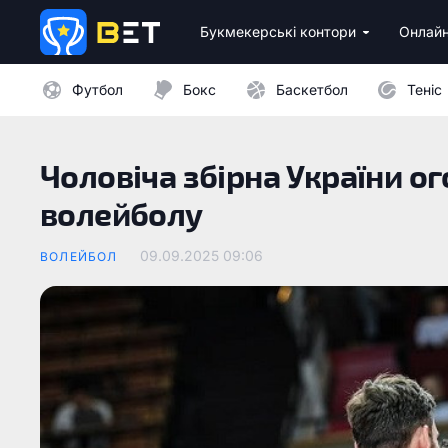
Букмекерські контори
Онлайн
Ліцензійні букмекери України
Бездепозитні бонуси 
Казино з мінімальни
Футбол
Бокс
Баскетбол
Теніс
Чоловіча збірна України о
волейболу
09.09.2025 09:06
ВОЛЕЙБОЛ