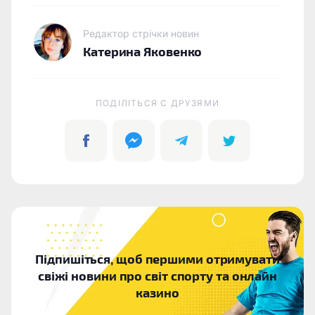
Редактор стрічки новин
Катерина Яковенко
ПОДІЛІТЬСЯ C ДРУЗЯМИ
Підпишіться, щоб першими отримувати
свіжі новини про світ спорту та онлайн
казино