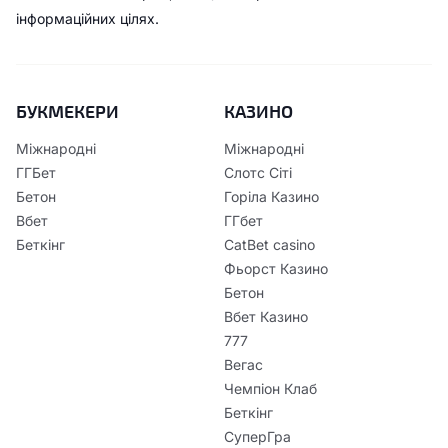
інформаційних цілях.
БУКМЕКЕРИ
КАЗИНО
Міжнародні
Міжнародні
ГГБет
Слотс Сіті
Бетон
Горіла Казино
Вбет
ГГбет
Беткінг
CatBet casino
Фьорст Казино
Бетон
Вбет Казино
777
Вегас
Чемпіон Клаб
Беткінг
СуперГра