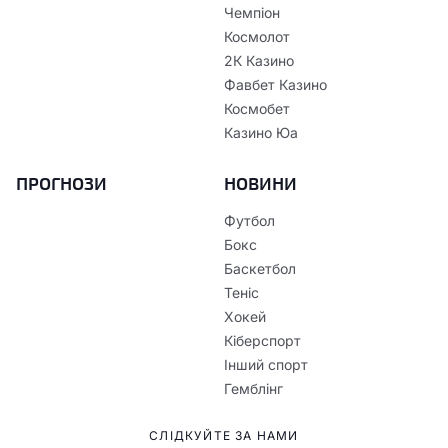
Чемпіон
Космолот
2К Казино
Фавбет Казино
Космобет
Казино Юа
ПРОГНОЗИ
НОВИНИ
Футбол
Бокс
Баскетбол
Теніс
Хокей
Кіберспорт
Інший спорт
Гемблінг
СЛІДКУЙТЕ ЗА НАМИ