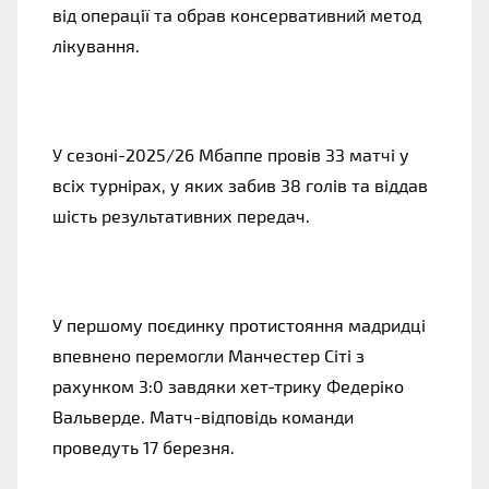
від операції та обрав консервативний метод
лікування.
У сезоні-2025/26 Мбаппе провів 33 матчі у
всіх турнірах, у яких забив 38 голів та віддав
шість результативних передач.
У першому поєдинку протистояння мадридці
впевнено перемогли Манчестер Сіті з
рахунком 3:0 завдяки хет-трику Федеріко
Вальверде. Матч-відповідь команди
проведуть 17 березня.