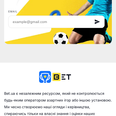
EMAIL
Bet.ua є незалежним ресурсом, який не контролюється
будь-яким оператором азартних ігор або іншою установою.
Ми чесно створюємо наші огляди і керівництва,
спираючись тільки на власні знання і оцінки наших