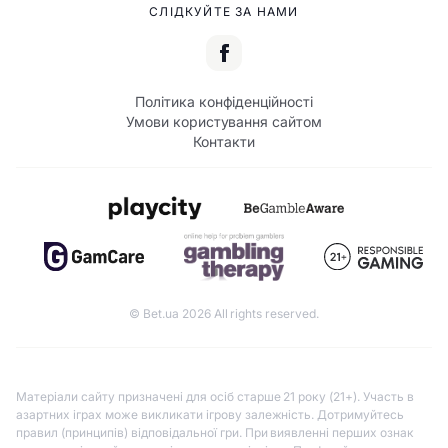
СЛІДКУЙТЕ ЗА НАМИ
Політика конфіденційності
Умови користування сайтом
Контакти
© Bet.ua 2026 All rights reserved.
Матеріали сайту призначені для осіб старше 21 року (21+). Участь в
азартних іграх може викликати ігрову залежність. Дотримуйтесь
правил (принципів) відповідальної гри. При виявленні перших ознак