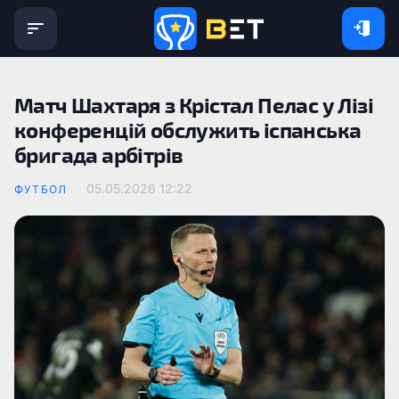
Матч Шахтаря з Крістал Пелас у Лізі
конференцій обслужить іспанська
бригада арбітрів
05.05.2026 12:22
ФУТБОЛ