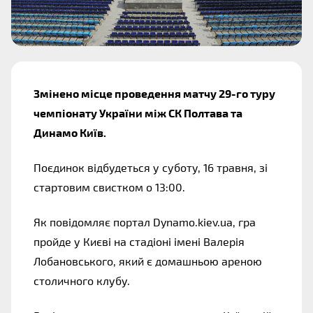
Змінено місце проведення матчу 29-го туру 
чемпіонату України між СК Полтава та 
Динамо Київ.
Поєдинок відбудеться у суботу, 16 травня, зі 
стартовим свистком о 13:00.
Як повідомляє портал Dynamo.kiev.ua, гра 
пройде у Києві на стадіоні імені Валерія 
Лобановського, який є домашньою ареною 
столичного клубу.