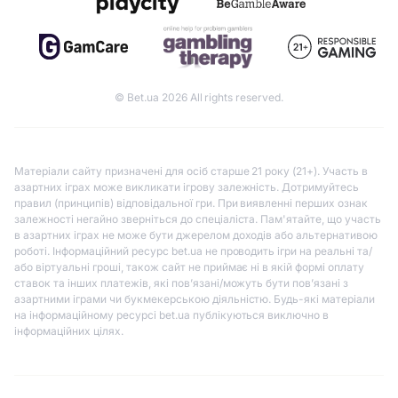
© Bet.ua 2026 All rights reserved.
Матеріали сайту призначені для осіб старше 21 року (21+). Участь в
азартних іграх може викликати ігрову залежність. Дотримуйтесь
правил (принципів) відповідальної гри. При виявленні перших ознак
залежності негайно зверніться до спеціаліста. Пам'ятайте, що участь
в азартних іграх не може бути джерелом доходів або альтернативою
роботі. Інформаційний ресурс bet.ua не проводить ігри на реальні та/
або віртуальні гроші, також сайт не приймає ні в якій формі оплату
ставок та інших платежів, які пов’язані/можуть бути пов’язані з
азартними іграми чи букмекерською діяльністю. Будь-які матеріали
на інформаційному ресурсі bet.ua публікуються виключно в
інформаційних цілях.