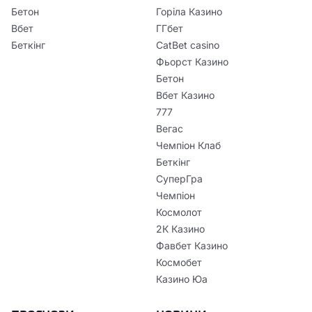
Бетон
Горіла Казино
Вбет
ГГбет
Беткінг
CatBet casino
Фьорст Казино
Бетон
Вбет Казино
777
Вегас
Чемпіон Клаб
Беткінг
СуперГра
Чемпіон
Космолот
2К Казино
Фавбет Казино
Космобет
Казино Юа