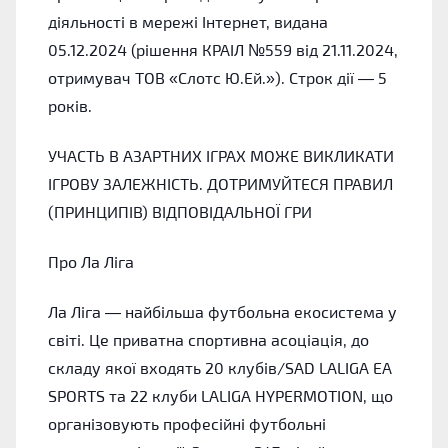
діяльності в мережі Інтернет, видана
05.12.2024 (рішення КРАІЛ №559 від 21.11.2024,
отримувач ТОВ «Слотс Ю.Ей.»). Строк дії — 5
років.
УЧАСТЬ В АЗАРТНИХ ІГРАХ МОЖЕ ВИКЛИКАТИ
ІГРОВУ ЗАЛЕЖНІСТЬ. ДОТРИМУЙТЕСЯ ПРАВИЛ
(ПРИНЦИПІВ) ВІДПОВІДАЛЬНОЇ ГРИ
Про Ла Ліга
Ла Ліга — найбільша футбольна екосистема у
світі. Це приватна спортивна асоціація, до
складу якої входять 20 клубів/SAD LALIGA EA
SPORTS та 22 клуби LALIGA HYPERMOTION, що
організовують професійні футбольні