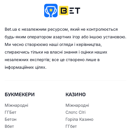
Bet.ua є незалежним ресурсом, який не контролюється
будь-яким оператором азартних ігор або іншою установою.
Ми чесно створюємо наші огляди і керівництва,
спираючись тільки на власні знання і оцінки наших
незалежних експертів; все це створено лише в
інформаційних цілях.
БУКМЕКЕРИ
КАЗИНО
Міжнародні
Міжнародні
ГГБет
Слотс Сіті
Бетон
Горіла Казино
Вбет
ГГбет