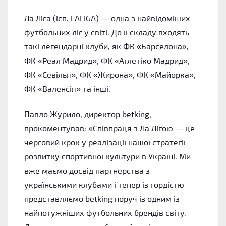
Ла Ліга (ісп. LALIGA) — одна з найвідоміших
футбольних ліг у світі. До її складу входять
такі легендарні клуби, як ФК «Барселона»,
ФК «Реал Мадрид», ФК «Атлетіко Мадрид»,
ФК «Севілья», ФК «Жирона», ФК «Майорка»,
ФК «Валенсія» та інші.
Павло Журило, директор betking,
прокоментував:
«Співпраця з Ла Лігою — це
черговий крок у реалізації нашої стратегії
розвитку спортивної культури в Україні. Ми
вже маємо досвід партнерства з
українськими клубами і тепер із гордістю
представляємо betking поруч із одним із
найпотужніших футбольних брендів світу.