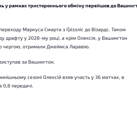
нь у рамках тристороннього обміну перейшов до Вашинг
переходу Маркуса Смарта з Ґріззліс до Візардс. Також
у драфту у 2028-му році, а крім Олексія, у Вашингтон
єю чергою, отримали Джеймса Ларавію.
 виступав за Вашингтон.
нинішньому сезоні Олексій взяв участь у 36 матчах, в
 0,8 передачі.