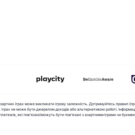
 азартних іграх може викликати ігрову залежність. Дотримуйтесь правил (пр
х іграх не може бути джерелом доходів або альтернативою роботі. Інформацій
х платежів, які пов’язані/можуть бути пов’язані з азартними іграми чи букм