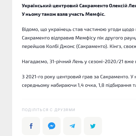
Український центровий Сакраменто Олексій Ле
У ньому також взяв участь Мемфіс.
Відомо, що українець став частиною угоди щодо 
Сакраменто відправив Мемфісу пік другого раунд
перейшов Колбі Джонс (Сакраменто). Кінгз, сво
Нагадаємо, 31-річний Лень у сезоні-2020/21 вже
З 2021-го року центровий грав за Сакраменто. У 
середньому набираючи 1,4 очка, 1,8 підбирання та
ПОДІЛІТЬСЯ C ДРУЗЯМИ