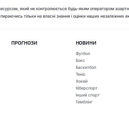
ресурсом, який не контролюється будь-яким оператором азартн
 спираючись тільки на власні знання і оцінки наших незалежних е
ПРОГНОЗИ
НОВИНИ
Футбол
Бокс
Баскетбол
Теніс
Хокей
Кіберспорт
Інший спорт
Гемблінг