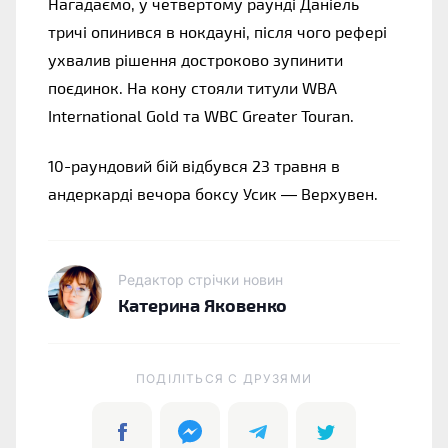
Нагадаємо, у четвертому раунді Даніель 
тричі опинився в нокдауні, після чого рефері 
ухвалив рішення достроково зупинити 
поєдинок. На кону стояли титули WBA 
International Gold та WBC Greater Touran.
10-раундовий бій відбувся 23 травня в 
андеркарді вечора боксу Усик — Верхувен.
Редактор стрічки новин
Катерина Яковенко
ПОДІЛІТЬСЯ C ДРУЗЯМИ