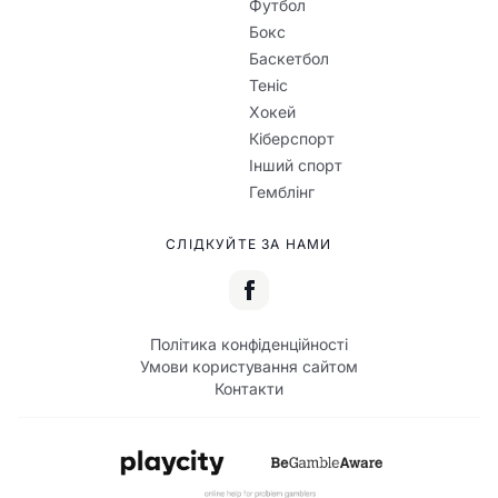
Футбол
Бокс
Баскетбол
Теніс
Хокей
Кіберспорт
Інший спорт
Гемблінг
СЛІДКУЙТЕ ЗА НАМИ
Політика конфіденційності
Умови користування сайтом
Контакти