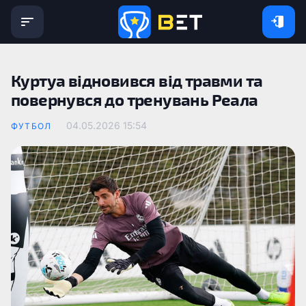
Куртуа відновився від травми та
повернувся до тренувань Реала
04.05.2026 15:54
ФУТБОЛ