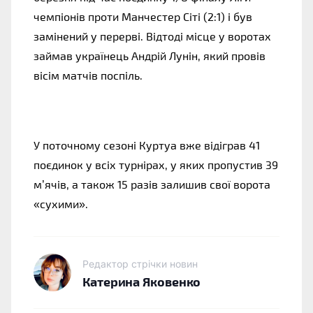
чемпіонів проти Манчестер Сіті (2:1) і був 
замінений у перерві. Відтоді місце у воротах 
займав українець Андрій Лунін, який провів 
вісім матчів поспіль.
У поточному сезоні Куртуа вже відіграв 41 
поєдинок у всіх турнірах, у яких пропустив 39 
м’ячів, а також 15 разів залишив свої ворота 
«сухими».
Редактор стрічки новин
Катерина Яковенко