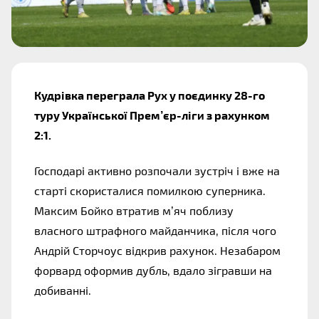
Кудрівка переграла Рух у поєдинку 28-го 
туру Української Прем’єр-ліги з рахунком 
2:1.
Господарі активно розпочали зустріч і вже на 
старті скористалися помилкою суперника. 
Максим Бойко втратив м’яч поблизу 
власного штрафного майданчика, після чого 
Андрій Сторчоус відкрив рахунок. Незабаром 
форвард оформив дубль, вдало зігравши на 
добиванні.