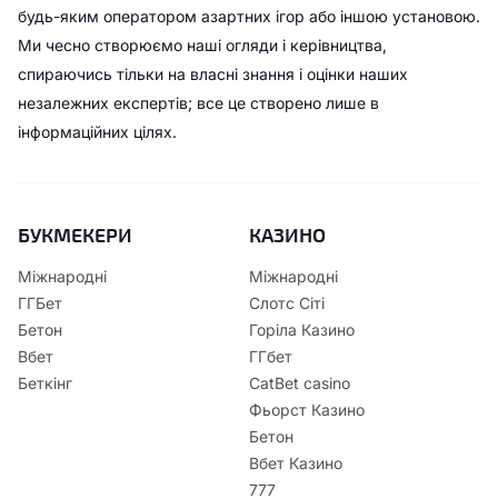
будь-яким оператором азартних ігор або іншою установою.
Ми чесно створюємо наші огляди і керівництва,
спираючись тільки на власні знання і оцінки наших
незалежних експертів; все це створено лише в
інформаційних цілях.
БУКМЕКЕРИ
КАЗИНО
Міжнародні
Міжнародні
ГГБет
Слотс Сіті
Бетон
Горіла Казино
Вбет
ГГбет
Беткінг
CatBet casino
Фьорст Казино
Бетон
Вбет Казино
777