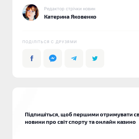
Редактор стрічки новин
Катерина Яковенко
ПОДІЛІТЬСЯ C ДРУЗЯМИ
Підпишіться, щоб першими отримувати св
новини про світ спорту та онлайн казино
EMAIL