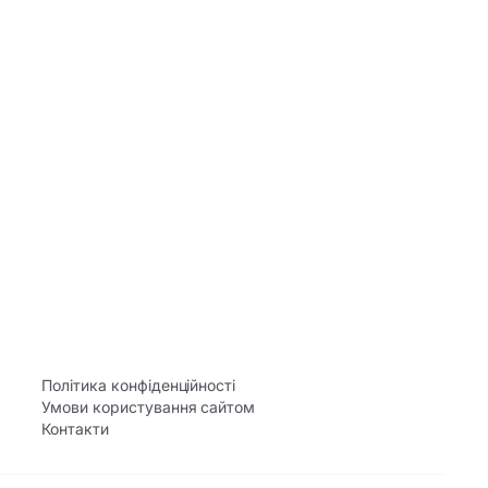
Політика конфіденційності
Умови користування сайтом
Контакти