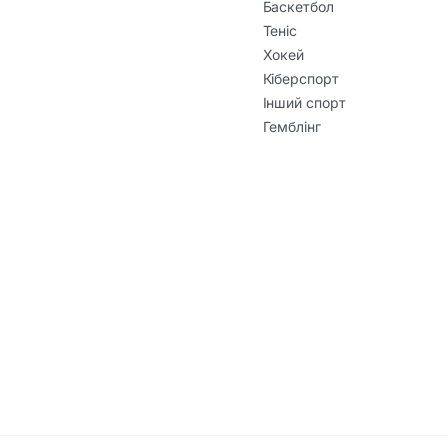
Баскетбол
Теніс
Хокей
Кіберспорт
Інший спорт
Гемблінг