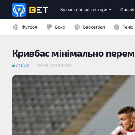
Букмекерські контори
Онлайн
Ліцензійні букмекери України
Бездепозитні бонуси 
Казино з мінімальни
Футбол
Бокс
Баскетбол
Теніс
Кривбас мінімально перемі
08.05.2026 15:57
ФУТБОЛ