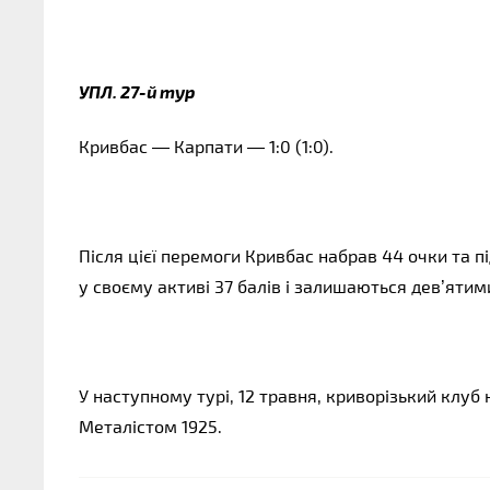
УПЛ. 27-й тур
Кривбас — Карпати — 1:0 (1:0).
Після цієї перемоги Кривбас набрав 44 очки та п
у своєму активі 37 балів і залишаються дев’ятим
У наступному турі, 12 травня, криворізький клуб н
Металістом 1925.