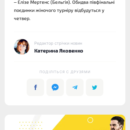
– Елізе Мертенс (Бельгія). Обидва півфінальні 
поєдинки жіночого турніру відбудуться у 
четвер.
Редактор стрічки новин
Катерина Яковенко
ПОДІЛІТЬСЯ C ДРУЗЯМИ