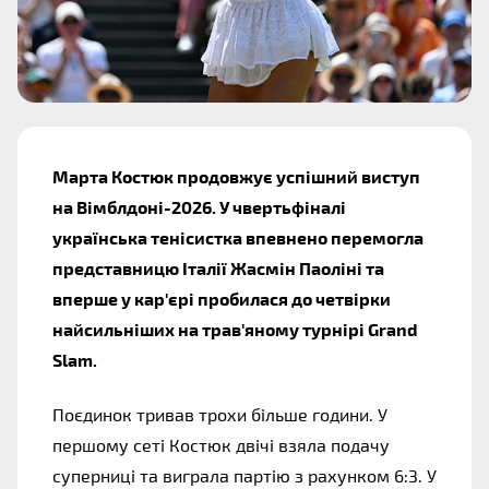
Марта Костюк продовжує успішний виступ 
на Вімблдоні-2026. У чвертьфіналі 
українська тенісистка впевнено перемогла 
представницю Італії Жасмін Паоліні та 
вперше у кар'єрі пробилася до четвірки 
найсильніших на трав'яному турнірі Grand 
Slam.
Поєдинок тривав трохи більше години. У 
першому сеті Костюк двічі взяла подачу 
суперниці та виграла партію з рахунком 6:3. У 