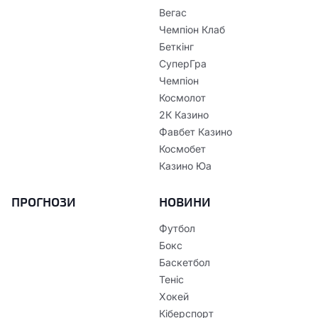
Вегас
Чемпіон Клаб
Беткінг
СуперГра
Чемпіон
Космолот
2К Казино
Фавбет Казино
Космобет
Казино Юа
ПРОГНОЗИ
НОВИНИ
Футбол
Бокс
Баскетбол
Теніс
Хокей
Кіберспорт