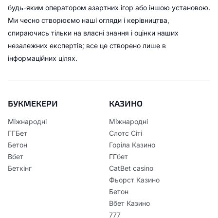
будь-яким оператором азартних ігор або іншою установою.
Ми чесно створюємо наші огляди і керівництва,
спираючись тільки на власні знання і оцінки наших
незалежних експертів; все це створено лише в
інформаційних цілях.
БУКМЕКЕРИ
КАЗИНО
Міжнародні
Міжнародні
ГГБет
Слотс Сіті
Бетон
Горіла Казино
Вбет
ГГбет
Беткінг
CatBet casino
Фьорст Казино
Бетон
Вбет Казино
777