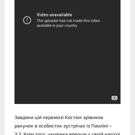
Завдяки цій перемозі Костюк зрівняла 
рахунок в особистих зустрічах із Паоліні – 
2:2. Крім того, українка вперше у своїй кар'єрі 