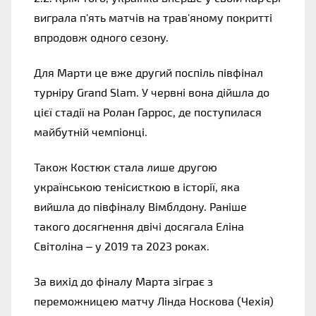
виграла п'ять матчів на трав'яному покритті 
впродовж одного сезону.
Для Марти це вже другий поспіль півфінал 
турніру Grand Slam. У червні вона дійшла до 
цієї стадії на Ролан Гаррос, де поступилася 
майбутній чемпіонці.
Також Костюк стала лише другою 
українською тенісисткою в історії, яка 
вийшла до півфіналу Вімблдону. Раніше 
такого досягнення двічі досягала Еліна 
Світоліна – у 2019 та 2023 роках.
За вихід до фіналу Марта зіграє з 
переможницею матчу Лінда Носкова (Чехія) 