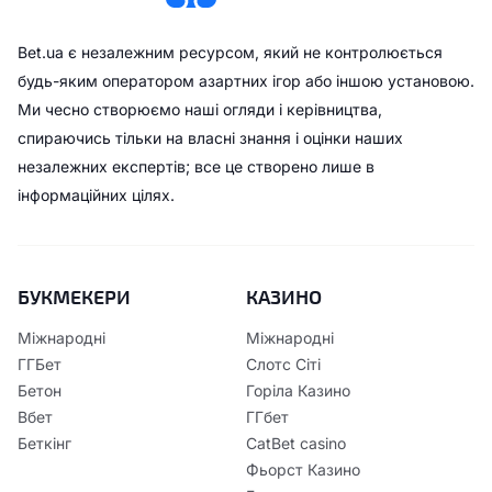
Bet.ua є незалежним ресурсом, який не контролюється
будь-яким оператором азартних ігор або іншою установою.
Ми чесно створюємо наші огляди і керівництва,
спираючись тільки на власні знання і оцінки наших
незалежних експертів; все це створено лише в
інформаційних цілях.
БУКМЕКЕРИ
КАЗИНО
Міжнародні
Міжнародні
ГГБет
Слотс Сіті
Бетон
Горіла Казино
Вбет
ГГбет
Беткінг
CatBet casino
Фьорст Казино