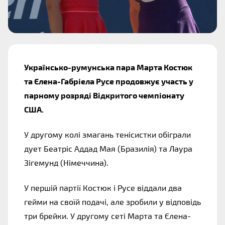
Українсько-румунська пара Марта Костюк 
та Єлена-Габріела Русе продовжує участь у 
парному розряді Відкритого чемпіонату 
США.
У другому колі змагань тенісистки обіграли 
дует Беатріс Аддад Мая (Бразилія) та Лаура 
Зігемунд (Німеччина).
У першій партії Костюк і Русе віддали два 
гейми на своїй подачі, але зробили у відповідь 
три брейки. У другому сеті Марта та Єлена-