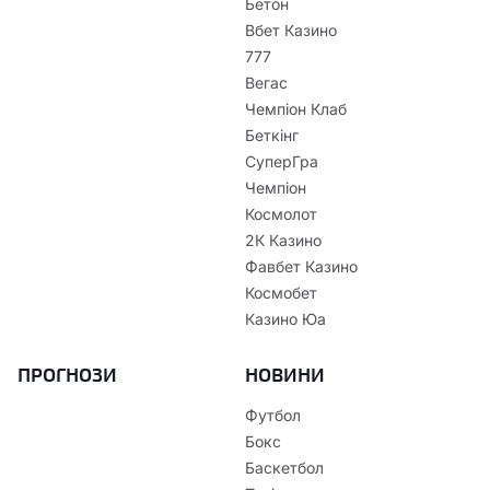
Бетон
Вбет Казино
777
Вегас
Чемпіон Клаб
Беткінг
СуперГра
Чемпіон
Космолот
2К Казино
Фавбет Казино
Космобет
Казино Юа
ПРОГНОЗИ
НОВИНИ
Футбол
Бокс
Баскетбол