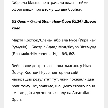
Габріела більше не втрачали власні гейми, 
оформивши при цьому ще два брейки.
US Open – Grand Slam. Нью-Йорк (США). Друге 
коло
Марта Костюк/Єлена-Габріела Русе (Україна/
Румунія) – Беатріс Аддад Мая/Лаура Зігемунд 
(Бразилія/Німеччина, 14) – 6:3, 6:2.
Вийшовши до третього кола змагань у Нью-
Йорку, Костюк і Русе повторили свій 
найкращий результат тут, який показали два 
роки тому. Зауважимо, що цього сезону вони 
змогли дійти до чвертьфіналу на Australian 
Open.