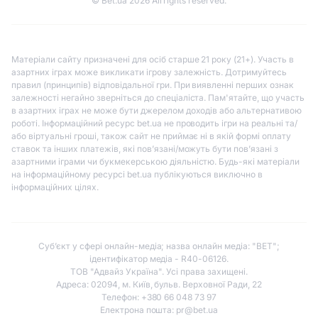
© Bet.ua 2026 All rights reserved.
Матеріали сайту призначені для осіб старше 21 року (21+). Участь в
азартних іграх може викликати ігрову залежність. Дотримуйтесь
правил (принципів) відповідальної гри. При виявленні перших ознак
залежності негайно зверніться до спеціаліста. Пам'ятайте, що участь
в азартних іграх не може бути джерелом доходів або альтернативою
роботі. Інформаційний ресурс bet.ua не проводить ігри на реальні та/
або віртуальні гроші, також сайт не приймає ні в якій формі оплату
ставок та інших платежів, які пов’язані/можуть бути пов’язані з
азартними іграми чи букмекерською діяльністю. Будь-які матеріали
на інформаційному ресурсі bet.ua публікуються виключно в
інформаційних цілях.
Субʼєкт у сфері онлайн-медіа; назва онлайн медіа: "BET";
ідентифікатор медіа - R40-06126.
ТОВ "Адвайз Україна". Усі права захищені.
Адреса: 02094, м. Київ, бульв. Верховної Ради, 22
Телефон: +380 66 048 73 97
Електрона пошта:
pr@bet.ua