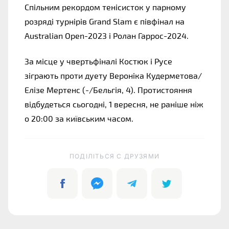
Спільним рекордом тенісисток у парному 
розряді турнірів Grand Slam є півфінал на 
Australian Open-2023 і Ролан Гаррос-2024.
За місце у чвертьфіналі Костюк і Русе 
зіграють проти дуету Вероніка Кудерметова/
Елізе Мертенс (-/Бельгія, 4). Протистояння 
відбудеться сьогодні, 1 вересня, не раніше ніж 
о 20:00 за київським часом.
ПОДІЛІТЬСЯ C ДРУЗЯМИ