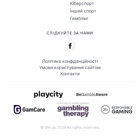
Кіберспорт
Інший спорт
Гемблінг
СЛІДКУЙТЕ ЗА НАМИ
Політика конфіденційності
Умови користування сайтом
Контакти
© Bet.ua 2026 All rights reserved.