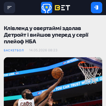
Клівленд у овертаймі здолав
Детройт і вийшов уперед у серії
плейоф НБА
14.05.2026 08:23
БАСКЕТБОЛ