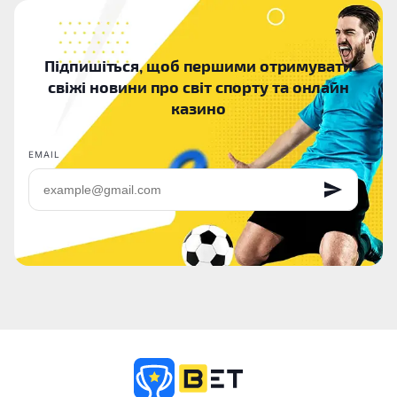
Підпишіться, щоб першими отримувати
свіжі новини про світ спорту та онлайн
казино
EMAIL