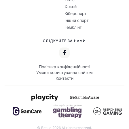
Хокей
Кіберспорт
Інший спорт
Гемблінг
СЛІДКУЙТЕ ЗА НАМИ
Політика конфіденційності
Умови користування сайтом
Контакти
© Bet.ua 2026 All rights reserved.