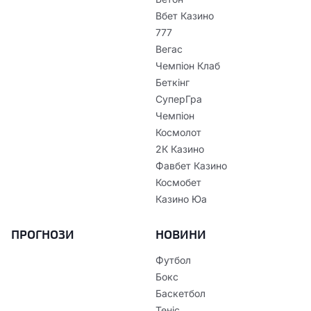
Вбет Казино
777
Вегас
Чемпіон Клаб
Беткінг
СуперГра
Чемпіон
Космолот
2К Казино
Фавбет Казино
Космобет
Казино Юа
ПРОГНОЗИ
НОВИНИ
Футбол
Бокс
Баскетбол
Теніс