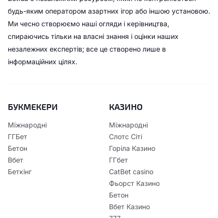
будь-яким оператором азартних ігор або іншою установою.
Ми чесно створюємо наші огляди і керівництва,
спираючись тільки на власні знання і оцінки наших
незалежних експертів; все це створено лише в
інформаційних цілях.
БУКМЕКЕРИ
КАЗИНО
Міжнародні
Міжнародні
ГГБет
Слотс Сіті
Бетон
Горіла Казино
Вбет
ГГбет
Беткінг
CatBet casino
Фьорст Казино
Бетон
Вбет Казино