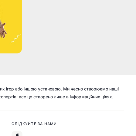
их ігор або іншою установою. Ми чесно створюємо наші
кспертів; все це створено лише в інформаційних цілях.
СЛІДКУЙТЕ ЗА НАМИ