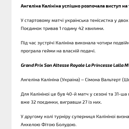
Ангеліна Калініна успішно розпочала виступ на 
У стартовому матчі українська тенісистка у дво
Поєдинок тривав 1 годину 42 хвилини.
Під час зустрічі Калініна виконала чотири подвійн
програла гейми на власній подачі.
Grand Prix Son Altesse Royale La Princesse Lall
Ангеліна Калініна (Україна) – Сімона Вальтерт (Шв
Для Калініної це був 40-й матч у сезоні та 31-ш
вже 32 поєдинки, вигравши 27 із них.
У другому колі турніру суперниця Калініної виз
Анхелою Фітою Болудою.