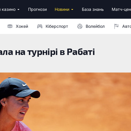
 казино
Прогнози
Новини
База знань
Матч-цен
за реєстрацію
м депозитом
Хокей
Кіберспорт
Волейбол
Авт
ла на турнірі в Рабаті