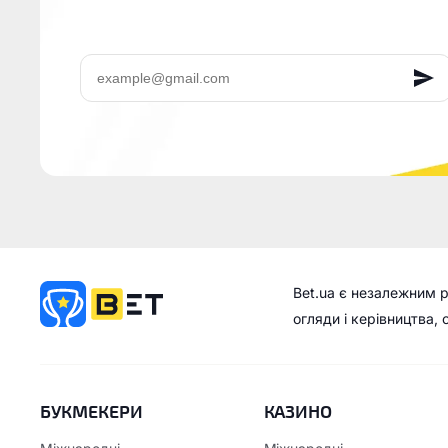
EMAIL
Bet.ua є незалежним 
огляди і керівництва,
БУКМЕКЕРИ
КАЗИНО