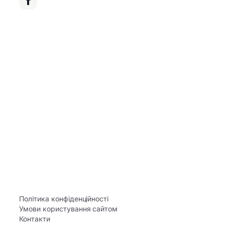
Політика конфіденційності
Умови користування сайтом
Контакти