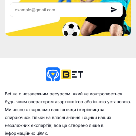
Bet.ua є незалежним ресурсом, який не контролюється
будь-яким оператором азартних ігор або іншою установою.
Ми чесно створюємо наші огляди і керівництва,
спираючись тільки на власні знання і оцінки наших
незалежних експертів; все це створено лише в
інформаційних цілях.