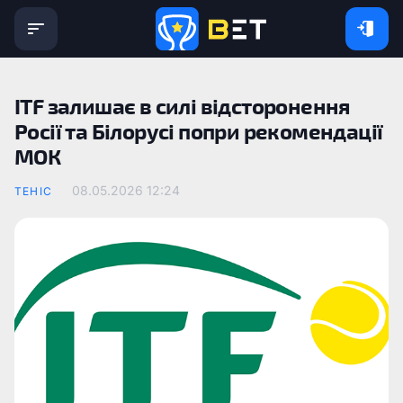
ITF залишає в силі відсторонення
Росії та Білорусі попри рекомендації
МОК
08.05.2026 12:24
ТЕНІС