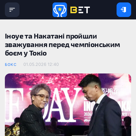
Іноуе та Накатані пройшли
зважування перед чемпіонським
боєм у Токіо
01.05.2026 12:40
БОКС