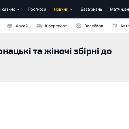
 казино
Прогнози
Новини
База знань
Матч-цен
за реєстрацію
м депозитом
Хокей
Кіберспорт
Волейбол
Авт
нацькі та жіночі збірні до