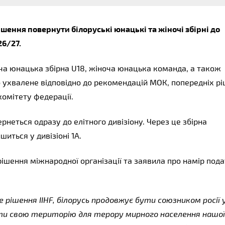
ення повернути білоруські юнацькі та жіночі збірні до 
6/27.
ча юнацька збірна U18, жіноча юнацька команда, а також 
о ухвалене відповідно до рекомендацій МОК, попередніх рі
комітету федерації.
неться одразу до елітного дивізіону. Через це збірна 
шиться у дивізіоні 1А.
ішення міжнародної організації та заявила про намір пода
рішення IIHF, білорусь продовжує бути союзником росії у
ати свою територію для терору мирного населення нашої 