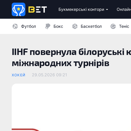
Букмекерські контори
Онлайн
Ліцензійні букмекери України
Бездепозитні бонуси 
Казино з мінімальни
Футбол
Бокс
Баскетбол
Теніс
IIHF повернула білоруські ю
міжнародних турнірів
29.05.2026 09:21
ХОКЕЙ