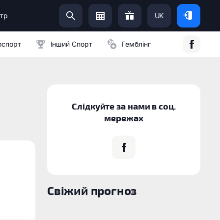
тр
UK
Допоможи Українській Армії:
оспорт
Інший Спорт
Гемблінг
Слідкуйте за нами в соц.
мережах
Свіжий прогноз