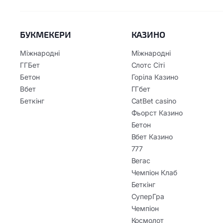
БУКМЕКЕРИ
КАЗИНО
Міжнародні
Міжнародні
ГГБет
Слотс Сіті
Бетон
Горіла Казино
Вбет
ГГбет
Беткінг
CatBet casino
Фьорст Казино
Бетон
Вбет Казино
777
Вегас
Чемпіон Клаб
Беткінг
СуперГра
Чемпіон
Космолот