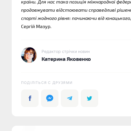
країни. Для нас така позиція міжнародної феде
продовжувати відстоювати справедливі рішення
спорті жодного рівня: починаючи від юнацького
Сергій Мазур.
Редактор стрічки новин
Катерина Яковенко
ПОДІЛІТЬСЯ C ДРУЗЯМИ