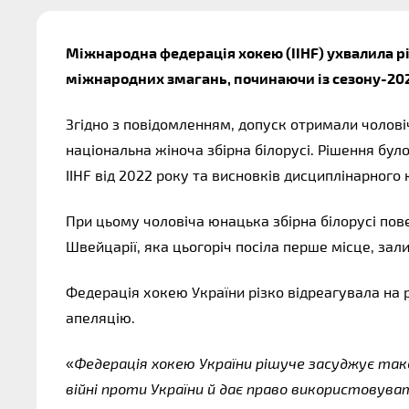
Міжнародна федерація хокею (IIHF) ухвалила ріш
міжнародних змагань, починаючи із сезону-202
Згідно з повідомленням, допуск отримали чолові
національна жіноча збірна білорусі. Рішення бул
IIHF від 2022 року та висновків дисциплінарного 
При цьому чоловіча юнацька збірна білорусі повер
Швейцарії, яка цьогоріч посіла перше місце, зали
Федерація хокею України різко відреагувала на р
апеляцію.
«
Федерація хокею України рішуче засуджує таке 
війні проти України й дає право використовув