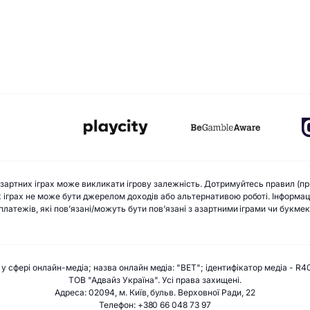
 азартних іграх може викликати ігрову залежність. Дотримуйтесь правил (пр
х іграх не може бути джерелом доходів або альтернативою роботі. Інформацій
х платежів, які пов’язані/можуть бути пов’язані з азартними іграми чи букм
 у сфері онлайн-медіа; назва онлайн медіа: "BET"; ідентифікатор медіа - R4
ТОВ "Адвайз Україна". Усі права захищені.
Адреса: 02094, м. Київ, бульв. Верховної Ради, 22
Телефон: +380 66 048 73 97