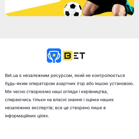
Bet.ua є незалежним ресурсом, який не контролюється
будь-яким оператором азартних ігор або іншою установою.
Ми чесно створюємо наші огляди і керівництва,
спираючись тільки на власні знання і оцінки наших
незалежних експертів; все це створено лише в
інформаційних цілях.