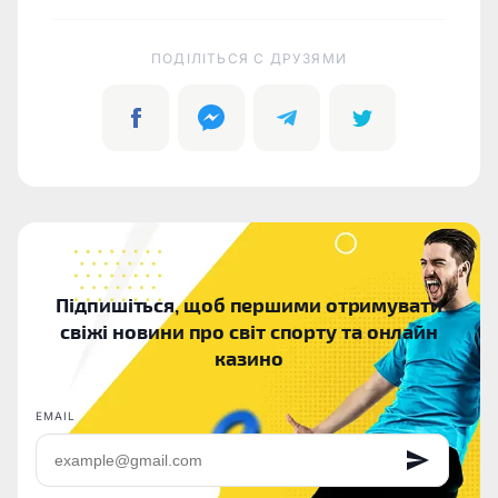
ПОДІЛІТЬСЯ C ДРУЗЯМИ
Підпишіться, щоб першими отримувати
свіжі новини про світ спорту та онлайн
казино
EMAIL