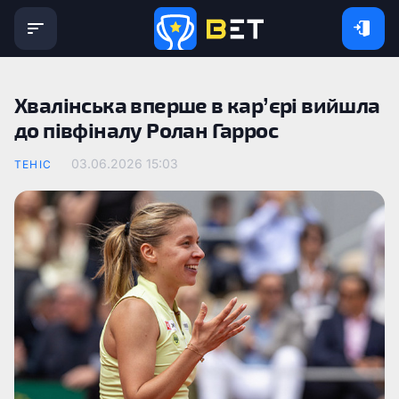
Хвалінська вперше в кар’єрі вийшла
до півфіналу Ролан Гаррос
03.06.2026 15:03
ТЕНІС