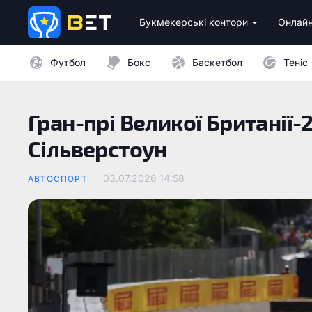
Букмекерські контори
Онлайн
Ліцензійні букмекери України
Бездепозитні бонуси 
Казино з мінімальни
Футбол
Бокс
Баскетбол
Теніс
Гран-прі Великої Британії-
Сільверстоун
03.07.2026 14:58
АВТОСПОРТ