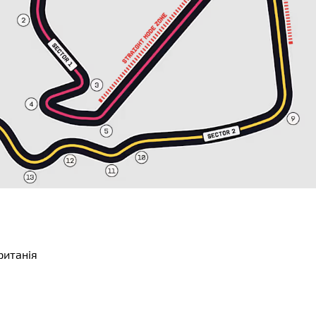
ританія