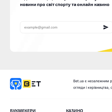
новини про світ спорту та онлайн казино
EMAIL
Bet.ua є незалежним 
огляди і керівництва,
БУКМЕКЕРИ
КАЗИНО