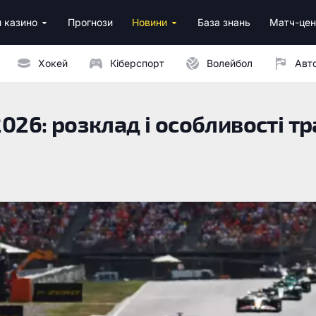
 казино
Прогнози
Новини
База знань
Матч-цен
за реєстрацію
м депозитом
Хокей
Кіберспорт
Волейбол
Авт
2026: розклад і особливості тр