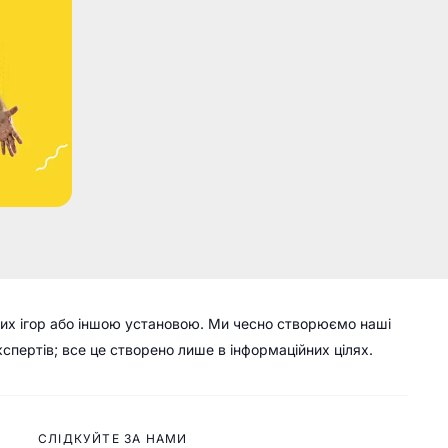
их ігор або іншою установою. Ми чесно створюємо наші
кспертів; все це створено лише в інформаційних цілях.
СЛІДКУЙТЕ ЗА НАМИ