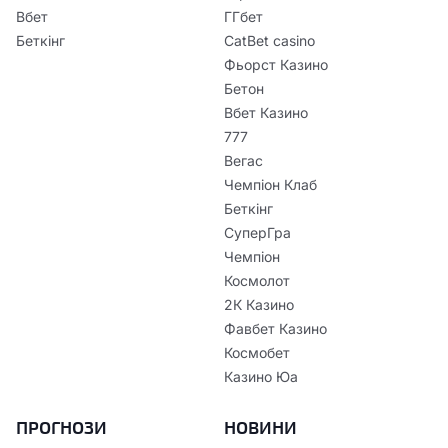
Вбет
ГГбет
Беткінг
CatBet casino
Фьорст Казино
Бетон
Вбет Казино
777
Вегас
Чемпіон Клаб
Беткінг
СуперГра
Чемпіон
Космолот
2К Казино
Фавбет Казино
Космобет
Казино Юа
ПРОГНОЗИ
НОВИНИ