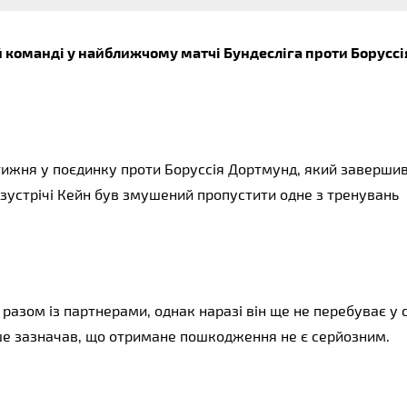
й команді у найближчому матчі Бундесліга проти Боруссі
ижня у поєдинку проти Боруссія Дортмунд, який заверши
 зустрічі Кейн був змушений пропустити одне з тренувань
разом із партнерами, однак наразі він ще не перебуває у 
іше зазначав, що отримане пошкодження не є серйозним.