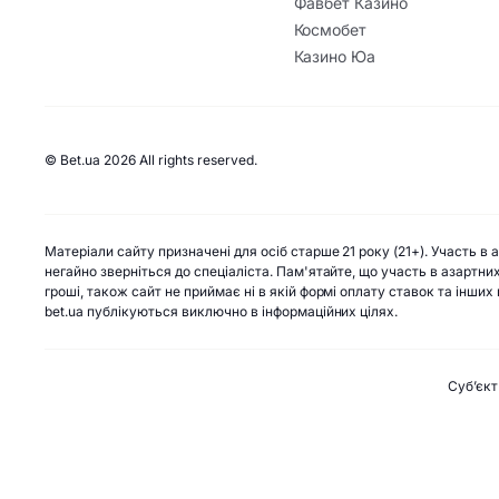
Фавбет Казино
Космобет
Казино Юа
© Bet.ua 2026 All rights reserved.
Матеріали сайту призначені для осіб старше 21 року (21+). Участь в
негайно зверніться до спеціаліста. Пам'ятайте, що участь в азартни
гроші, також сайт не приймає ні в якій формі оплату ставок та інши
bet.ua публікуються виключно в інформаційних цілях.
Субʼєкт