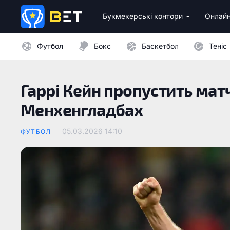
Букмекерські контори
Онлайн
Ліцензійні букмекери України
Бездепозитні бонуси 
Казино з мінімальни
Футбол
Бокс
Баскетбол
Теніс
Гаррі Кейн пропустить матч
Менхенгладбах
05.03.2026 14:10
ФУТБОЛ