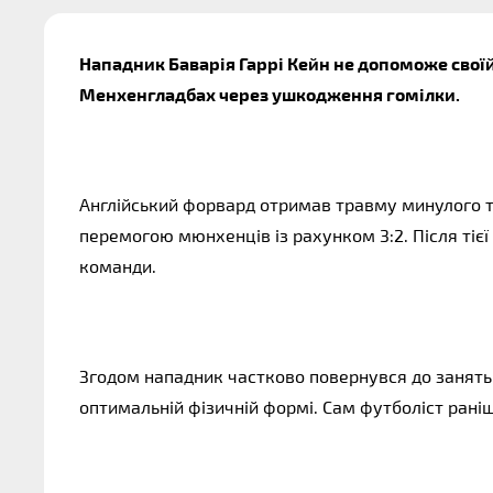
Нападник Баварія Гаррі Кейн не допоможе свої
Менхенгладбах через ушкодження гомілки.
Англійський форвард отримав травму минулого т
перемогою мюнхенців із рахунком 3:2. Після тієї
команди.
Згодом нападник частково повернувся до занять 
оптимальній фізичній формі. Сам футболіст ран