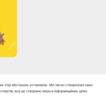
их ігор або іншою установою. Ми чесно створюємо наші
кспертів; все це створено лише в інформаційних цілях.