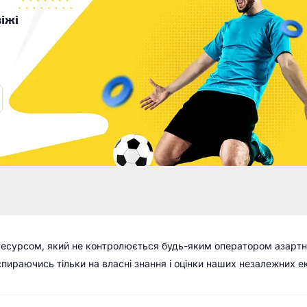
іжі
ресурсом, який не контролюється будь-яким оператором азартн
 спираючись тільки на власні знання і оцінки наших незалежних е