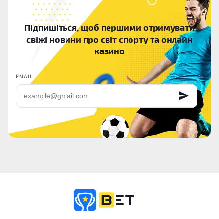
Підпишіться, щоб першими отримувати
свіжі новини про світ спорту та онлайн
казино
EMAIL