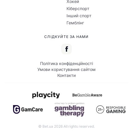
Хокей
Кіберспорт
Інший спорт
Гемблінг
СЛІДКУЙТЕ ЗА НАМИ
Політика конфіденційності
Умови користування сайтом
Контакти
© Bet.ua 2026 All rights reserved.