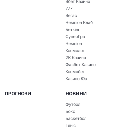
Вбет Казино
777
Вегас
Чемпіон Клаб
Беткінг
СуперГра
Чемпіон
Космолот
2К Казино
Фавбет Казино
Космобет
Казино Юа
ПРОГНОЗИ
НОВИНИ
Футбол
Бокс
Баскетбол
Теніс