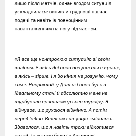
лише після матчів, однак згодом ситуація
ускладнилася: виникли труднощі під час
подачі та навіть із повноцінним
навантаженням на ногу під час гри.
«
Я все ще контролюю ситуацію зі своїм
коліном. У якісь дні воно почувається краще,
в якісь – гірше, і я до кінця не розумію, чому
саме. Наприклад, у Далласі воно було в
ідеальному стані й абсолютно мене не
турбувало протягом усього турніру. Я
відчував, що рухаюся відмінно. А потім
перед Індіан-Веллсом ситуація змінилася.
Здавалося, що я навіть трохи відкотився
назад. Те ж саме було і в Австралії.