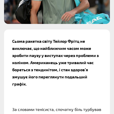
Сьома ракетка світу Тейлор Фрітц не
виключає, що найближчим часом може
зробити паузу у виступах через проблеми з
коліном. Американець уже тривалий час
бореться з тендинітом, і стан здоров’я
змушує його переглянути подальший
графік.
За словами тенісиста, спочатку біль турбував