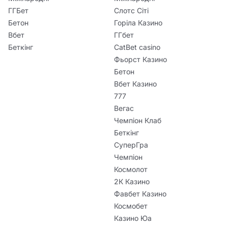
ГГБет
Слотс Сіті
Бетон
Горіла Казино
Вбет
ГГбет
Беткінг
CatBet casino
Фьорст Казино
Бетон
Вбет Казино
777
Вегас
Чемпіон Клаб
Беткінг
СуперГра
Чемпіон
Космолот
2К Казино
Фавбет Казино
Космобет
Казино Юа