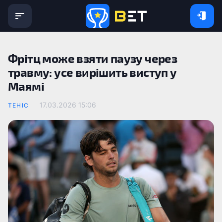
Фрітц може взяти паузу через
травму: усе вирішить виступ у
Маямі
17.03.2026 15:06
ТЕНІС