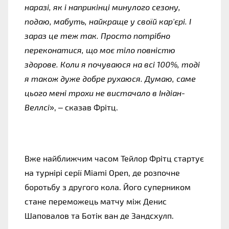
наразі, як і наприкінці минулого сезону,
подаю, мабуть, найкраще у своїй кар'єрі. І
зараз це теж так. Просто потрібно
переконатися, що моє тіло повністю
здорове. Коли я почуваюся на всі 100%, тоді
я також дуже добре рухаюся. Думаю, саме
цього мені трохи не вистачало в Індіан-
Веллсі
», – сказав Фрітц.
Вже найближчим часом Тейлор Фрітц стартує
на турнірі серії Miami Open, де розпочне
боротьбу з другого кола. Його суперником
стане переможець матчу між Денис
Шаповалов та Ботік ван де Зандсхулп.