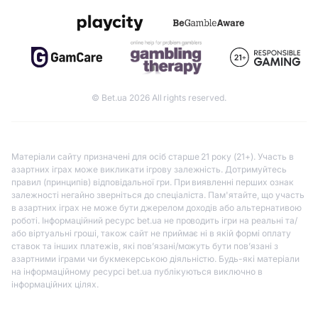
© Bet.ua 2026 All rights reserved.
Матеріали сайту призначені для осіб старше 21 року (21+). Участь в
азартних іграх може викликати ігрову залежність. Дотримуйтесь
правил (принципів) відповідальної гри. При виявленні перших ознак
залежності негайно зверніться до спеціаліста. Пам'ятайте, що участь
в азартних іграх не може бути джерелом доходів або альтернативою
роботі. Інформаційний ресурс bet.ua не проводить ігри на реальні та/
або віртуальні гроші, також сайт не приймає ні в якій формі оплату
ставок та інших платежів, які пов’язані/можуть бути пов’язані з
азартними іграми чи букмекерською діяльністю. Будь-які матеріали
на інформаційному ресурсі bet.ua публікуються виключно в
інформаційних цілях.