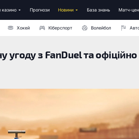
 казино
Прогнози
Новини
База знань
Матч-цен
за реєстрацію
м депозитом
Хокей
Кіберспорт
Волейбол
Авт
у угоду з FanDuel та офіційно