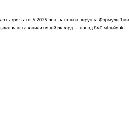
ють зростати. У 2025 році загальна виручка Формули-1 ма
ходження встановили новий рекорд — понад 840 мільйонів 