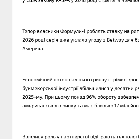
Тепер власники Формули-1 роблять ставку на регі
2026 році серія вже уклала угоду з Betway для Єв
Америка.
Економічний потенціал цього ринку стрімко зрост
букмекерської індустрії збільшилися у десятки ра
2025-му. При цьому понад 96% обороту забезпеч
американського ринку та має близько 17 мільйон
Важливу роль у партнерстві відіграють технологі