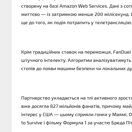
створену на базі Amazon Web Services. Дані з с
миттєво — із затримкою менше 200 мілісекунд. Ц
ще до того, як подія потрапить у телетрансляцію
Крім традиційних ставок на переможця, FanDuel 
штучного інтелекту. Алгоритми аналізуватимуть у
стопів до появи машини безпеки чи локальних ду
Партнерство укладається на тлі активного зрост
вже досягла 827 мільйонів фанатів, причому майж
інтерес у США — цьому сприяли гонки у Маямі, Ост
to Survive і фільму Формула 1 за участю Бреда Пі