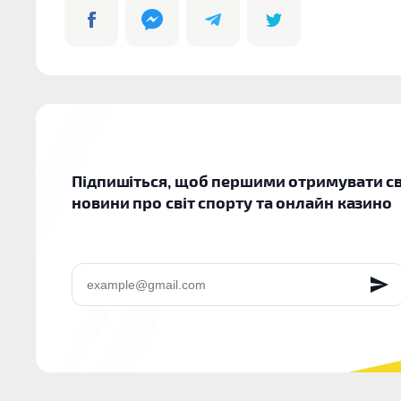
Підпишіться, щоб першими отримувати св
новини про світ спорту та онлайн казино
EMAIL