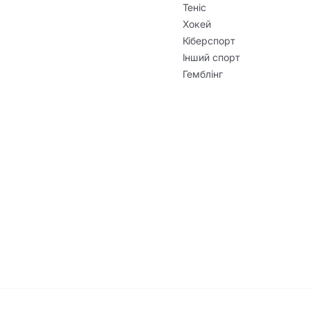
Теніс
Хокей
Кіберспорт
Інший спорт
Гемблінг