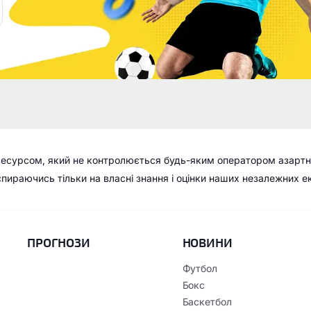
ресурсом, який не контролюється будь-яким оператором азартн
 спираючись тільки на власні знання і оцінки наших незалежних е
ПРОГНОЗИ
НОВИНИ
Футбол
Бокс
Баскетбол