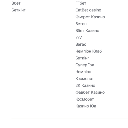
Вбет
ГГбет
Беткінг
CatBet casino
Фьорст Казино
Бетон
Вбет Казино
777
Вегас
Чемпіон Клаб
Беткінг
СуперГра
Чемпіон
Космолот
2К Казино
Фавбет Казино
Космобет
Казино Юа