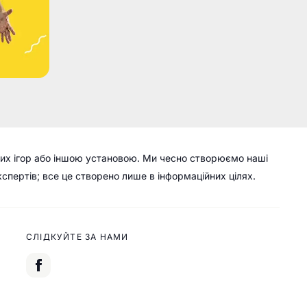
их ігор або іншою установою. Ми чесно створюємо наші
кспертів; все це створено лише в інформаційних цілях.
СЛІДКУЙТЕ ЗА НАМИ