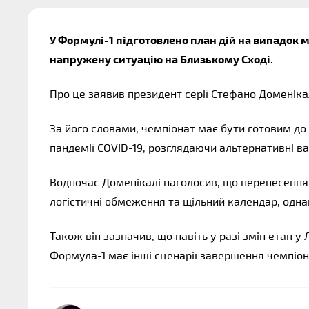
У Формулі-1 підготовлено план дій на випадок м
напружену ситуацію на Близькому Сході. 
Про це заявив президент серії Стефано Доменікал
За його словами, чемпіонат має бути готовим до п
пандемії COVID-19, розглядаючи альтернативні ва
Водночас Доменікалі наголосив, що перенесення
логістичні обмеження та щільний календар, одна
Також він зазначив, що навіть у разі змін етап у
Формула-1 має інші сценарії завершення чемпіон