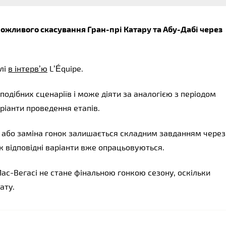
ожливого скасування Гран-прі Катару та Абу-Дабі через 
і 
в інтерв’ю
 L’Équipe.
одібних сценаріїв і може діяти за аналогією з періодом 
ріанти проведення етапів.
 або заміна гонок залишається складним завданням через 
к відповідні варіанти вже опрацьовуються.
 Лас-Вегасі не стане фінальною гонкою сезону, оскільки 
ату.