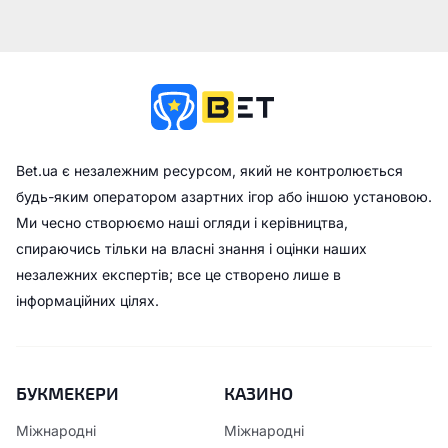
Bet.ua є незалежним ресурсом, який не контролюється
будь-яким оператором азартних ігор або іншою установою.
Ми чесно створюємо наші огляди і керівництва,
спираючись тільки на власні знання і оцінки наших
незалежних експертів; все це створено лише в
інформаційних цілях.
БУКМЕКЕРИ
КАЗИНО
Міжнародні
Міжнародні