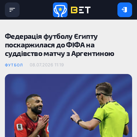
Федерація футболу Єгипту
поскаржилася до ФІФА на
суддівство матчу з Аргентиною
08.07.2026 11:19
ФУТБОЛ