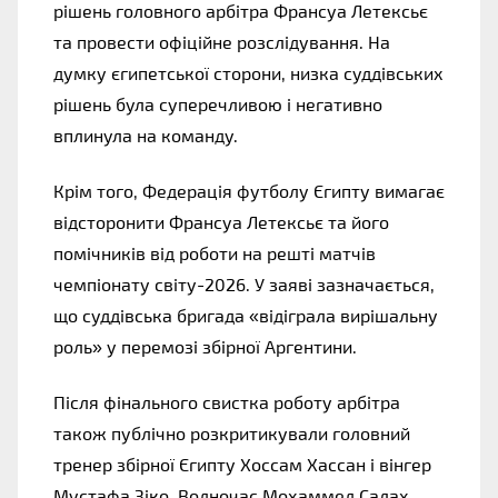
рішень головного арбітра Франсуа Летексьє 
та провести офіційне розслідування. На 
думку єгипетської сторони, низка суддівських 
рішень була суперечливою і негативно 
вплинула на команду.
Крім того, Федерація футболу Єгипту вимагає 
відсторонити Франсуа Летексьє та його 
помічників від роботи на решті матчів 
чемпіонату світу-2026. У заяві зазначається, 
що суддівська бригада «відіграла вирішальну 
роль» у перемозі збірної Аргентини.
Після фінального свистка роботу арбітра 
також публічно розкритикували головний 
тренер збірної Єгипту Хоссам Хассан і вінгер 
Мустафа Зіко. Водночас Мохаммед Салах 