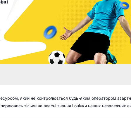
іжі
ресурсом, який не контролюється будь-яким оператором азартн
 спираючись тільки на власні знання і оцінки наших незалежних е