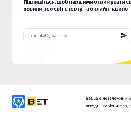
Підпишіться, щоб першими отримувати св
новини про світ спорту та онлайн казино
EMAIL
Bet.ua є незалежним 
огляди і керівництва,