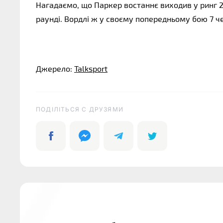
Нагадаємо, що Паркер востаннє виходив у ринг 2
раунді. Вордлі ж у своєму попередньому бою 7 ч
Джерело: 
Talksport
ПОДІЛІТЬСЯ C ДРУЗЯМИ