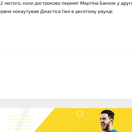
2 лютого, коли достроково переміг Мартіна Баколе у друг
ервня нокаутував Джастіса Гані в десятому раунді.