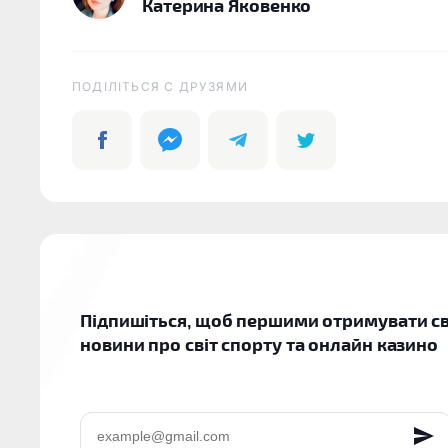
Катерина Яковенко
ПОДІЛІТЬСЯ C ДРУЗЯМИ
Підпишіться, щоб першими отримувати св
новини про світ спорту та онлайн казино
EMAIL