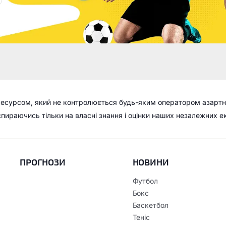
ресурсом, який не контролюється будь-яким оператором азартн
 спираючись тільки на власні знання і оцінки наших незалежних е
ПРОГНОЗИ
НОВИНИ
Футбол
Бокс
Баскетбол
Теніс