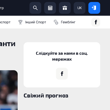
тр
UK
Допоможи Українській Армії:
оспорт
Інший Спорт
Гемблінг
анти
Слідкуйте за нами в соц.
мережах
Свіжий прогноз