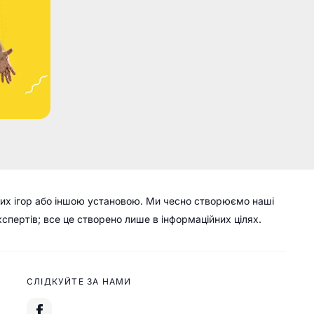
их ігор або іншою установою. Ми чесно створюємо наші
кспертів; все це створено лише в інформаційних цілях.
СЛІДКУЙТЕ ЗА НАМИ