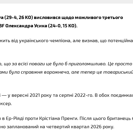
а (29-4, 26 KO) висловився щодо можливого третього 
F Олександра Усика (24-0, 15 KO).
ть від українського чемпіона, але визнав, що потенційна 
, що за всієї поваги це було б приголомшливо. Це просто 
нами була справжня ворожнеча, але тепер це товариський
— у вересні 2021 року та серпні 2022-го. В обох поєдинках
ксер.
 Ер-Ріяді проти Крістіана Пренги. Після цього британець 
овно запланований на четвертий квартал 2026 року.