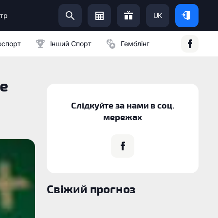
тр
UK
Допоможи Українській Армії:
оспорт
Інший Спорт
Гемблінг
Це
Слідкуйте за нами в соц.
мережах
Свіжий прогноз