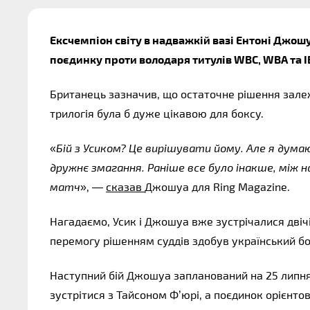
Ексчемпіон світу в надважкій вазі Ентоні Джошу
поєдинку проти володаря титулів WBC, WBA та IB
Британець зазначив, що остаточне рішення залежи
трилогія була б дуже цікавою для боксу.
«
Бій з Усиком? Це вирішувати йому. Але я думаю
дружнє змагання. Раніше все було інакше, між 
матч
», — 
сказав 
Джошуа для Ring Magazine.
Нагадаємо, Усик і Джошуа вже зустрічалися двічі 
перемогу рішенням суддів здобув український бо
Наступний бій Джошуа запланований на 25 липня в
зустрітися з Тайсоном Ф’юрі, а поєдинок орієнт