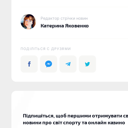
Редактор стрічки новин
Катерина Яковенко
ПОДІЛІТЬСЯ C ДРУЗЯМИ
Підпишіться, щоб першими отримувати св
новини про світ спорту та онлайн казино