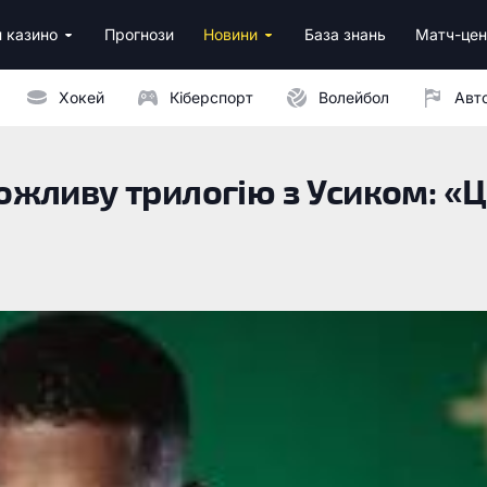
 казино
Прогнози
Новини
База знань
Матч-цен
за реєстрацію
м депозитом
Хокей
Кіберспорт
Волейбол
Авт
жливу трилогію з Усиком: «