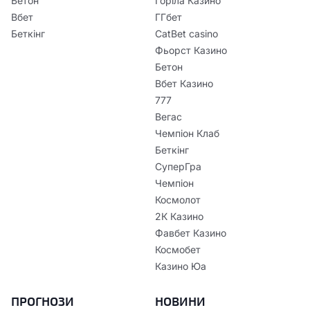
Бетон
Горіла Казино
Вбет
ГГбет
Беткінг
CatBet casino
Фьорст Казино
Бетон
Вбет Казино
777
Вегас
Чемпіон Клаб
Беткінг
СуперГра
Чемпіон
Космолот
2К Казино
Фавбет Казино
Космобет
Казино Юа
ПРОГНОЗИ
НОВИНИ