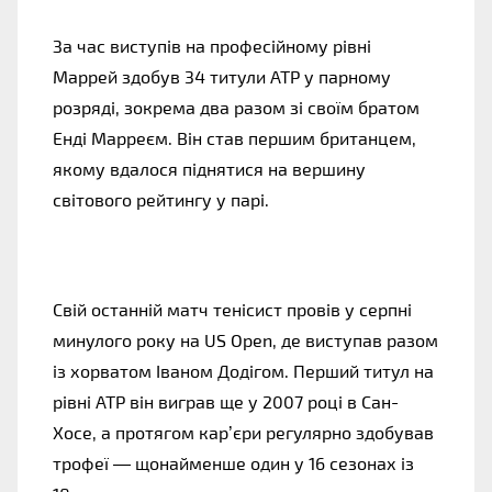
За час виступів на професійному рівні 
Маррей здобув 34 титули ATP у парному 
розряді, зокрема два разом зі своїм братом 
Енді Марреєм. Він став першим британцем, 
якому вдалося піднятися на вершину 
світового рейтингу у парі.
Свій останній матч тенісист провів у серпні 
минулого року на US Open, де виступав разом 
із хорватом Іваном Додігом. Перший титул на 
рівні ATP він виграв ще у 2007 році в Сан-
Хосе, а протягом кар’єри регулярно здобував 
трофеї — щонайменше один у 16 сезонах із 