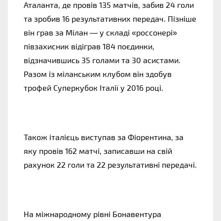
Аталанта, де провів 135 матчів, забив 24 голи
та зробив 16 результативних передач. Пізніше
він грав за Мілан — у складі «россонері»
півзахисник відіграв 184 поєдинки,
відзначившись 35 голами та 30 асистами.
Разом із міланським клубом він здобув
трофей Суперкубок Італії у 2016 році.
Також італієць виступав за Фіорентина, за
яку провів 162 матчі, записавши на свій
рахунок 22 голи та 22 результативні передачі.
На міжнародному рівні Бонавентура