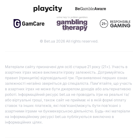
© Bet.ua 2026 All rights reserved.
Матеріали сайту призначені для осіб старше 21 року (21+). Участь в
азартних іграх може викликати ігрову залежність. Дотримуйтесь
правил (принципів) відповідальної гри. При виявленні перших ознак
залежності негайно зверніться до спеціаліста. Пам'ятайте, що участь
в азартних іграх не може бути джерелом доходів або альтернативою
роботі. Інформаційний ресурс bet.ua не проводить ігри на реальні та/
або віртуальні гроші, також сайт не приймає ні в якій формі оплату
ставок та інших платежів, які пов’язані/можуть бути пов’язані з
азартними іграми чи букмекерською діяльністю. Будь-які матеріали
на інформаційному ресурсі bet.ua публікуються виключно в
інформаційних цілях.