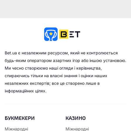
Bet.ua є незалежним ресурсом, який не контролюється
будь-яким оператором азартних ігор або іншою установою.
Ми чесно створюємо наші огляди і керівництва,
спираючись тільки на власні знання і оцінки наших
незалежних експертів; все це створено лише в
інформаційних цілях.
БУКМЕКЕРИ
КАЗИНО
Міжнародні
Міжнародні