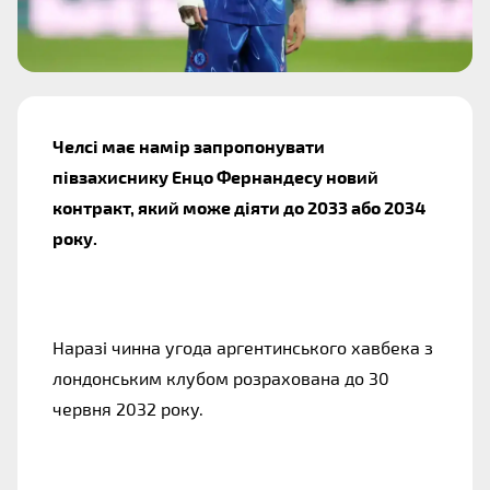
Челсі має намір запропонувати 
півзахиснику Енцо Фернандесу новий 
контракт, який може діяти до 2033 або 2034 
року.
Наразі чинна угода аргентинського хавбека з 
лондонським клубом розрахована до 30 
червня 2032 року.