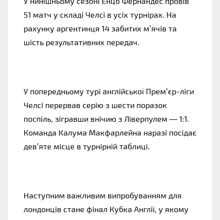
У нинішньому сезоні Енцо Фернандес провів 
51 матч у складі Челсі в усіх турнірах. На 
рахунку аргентинця 14 забитих м’ячів та 
шість результативних передач.
У попередньому турі англійської Прем’єр-ліги 
Челсі перервав серію з шести поразок 
поспіль, зігравши внічию з Ліверпулем — 1:1. 
Команда Калума Макфарлейна наразі посідає 
дев’яте місце в турнірній таблиці.
Наступним важливим випробуванням для 
лондонців стане фінал Кубка Англії, у якому 