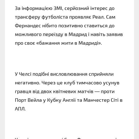
За інформацією ЗМІ, серйозний інтерес до 
трансферу футболіста проявляє Реал. Сам 
Фернандес нібито позитивно ставиться до 
можливого переїзду в Мадрид і навіть заявив 
про своє «бажання жити в Мадриді».
У Челсі подібні висловлювання сприйняли 
негативно. Через це клуб тимчасово усунув 
гравця від двох квітневих матчів — проти 
Порт Вейла у Кубку Англії та Манчестер Сіті в 
АПЛ.