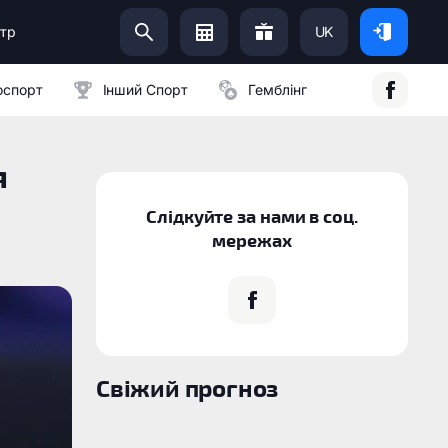
тр
UK
Допоможи Українській Армії:
оспорт
Інший Спорт
Гемблінг
я
Слідкуйте за нами в соц.
мережах
Свіжий прогноз