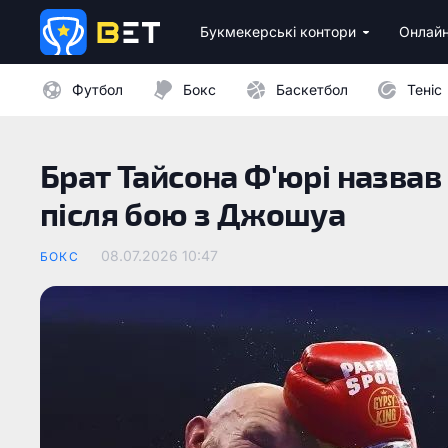
Букмекерські контори
Онлайн
Ліцензійні букмекери України
Бездепозитні бонуси 
Казино з мінімальни
Футбол
Бокс
Баскетбол
Теніс
Брат Тайсона Ф'юрі назвав
після бою з Джошуа
08.07.2026 10:47
БОКС