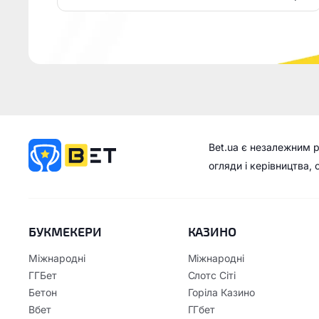
Bet.ua є незалежним 
огляди і керівництва,
БУКМЕКЕРИ
КАЗИНО
Міжнародні
Міжнародні
ГГБет
Слотс Сіті
Бетон
Горіла Казино
Вбет
ГГбет