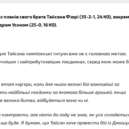
ланів свого брата Тайсона Ф'юрі (35-2-1, 24 КО), зокрем
ом Усиком (25-0, 16 КО). 
для Тайсона чемпіонські титули вже не є головною метою. 
учніших і найприбутковіших поєдинках, серед яких може б
тапі кар'єри, коли для нього великі бої важливіші за 
ти найбільші поєдинки за якомога більше грошей, якщо 
е велика битва, відбудеться вона чи ні.
 контракти, але ніхто до ладу не знає, як усе складеться
 що буде. Я думаю, що Тайсон хоче провести бій із Джошуа