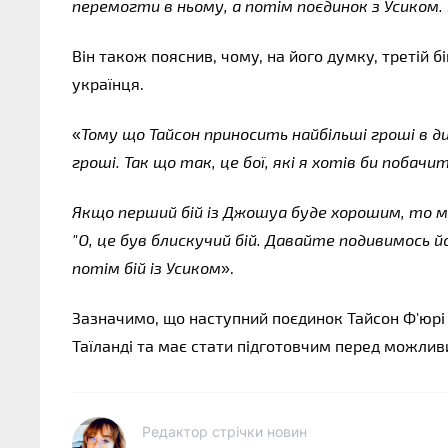
перемогти в ньому, а потім поєдинок з Усиком.
Він також пояснив, чому, на його думку, третій б
українця.
«
Тому що Тайсон приносить найбільші гроші в ди
гроші. Так що так, це бої, які я хотів би побач
Якщо перший бій із Джошуа буде хорошим, то мо
"О, це був блискучий бій. Давайте подивимось йо
потім бій із Усиком
».
Зазначимо, що наступний поєдинок Тайсон Ф'юрі 
Таїланді та має стати підготовчим перед можли
Редактор стрічки новин