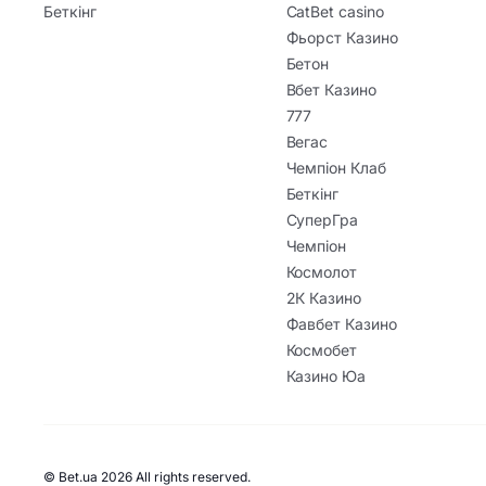
Беткінг
CatBet casino
Фьорст Казино
Бетон
Вбет Казино
777
Вегас
Чемпіон Клаб
Беткінг
СуперГра
Чемпіон
Космолот
2К Казино
Фавбет Казино
Космобет
Казино Юа
© Bet.ua 2026 All rights reserved.