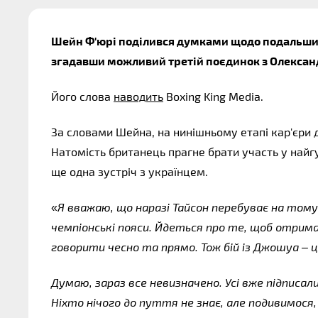
Шейн Ф'юрі поділився думками щодо подальших п
згадавши можливий третій поєдинок з Олександр
Його слова 
наводить
 Boxing King Media.
За словами Шейна, на нинішньому етапі кар'єри 
Натомість британець прагне брати участь у найг
ще одна зустріч з українцем.
«
Я вважаю, що наразі Тайсон перебуває на тому е
чемпіонські пояси. Йдеться про те, щоб отрима
говорити чесно та прямо. Тож бій із Джошуа – ц
Думаю, зараз все невизначено. Усі вже підписали
Ніхто нічого до пуття не знає, але подивимося,