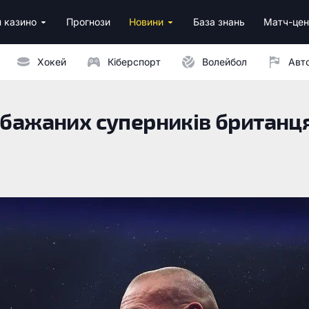
 казино
Прогнози
Новини
База знань
Матч-цен
за реєстрацію
м депозитом
Хокей
Кіберспорт
Волейбол
Авт
 бажаних суперників британц