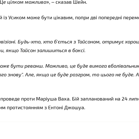
 Це цілком можливо
», – сказав Шейн.
ій із Усиком може бути цікавим, попри дві попередні перемо
візіоні. Будь-хто, хто б'ється з Тайсоном, отримує хорош
ити, якщо Тайсон залишиться в боксі.
же бути реванш. Можливо, це буде вимога вболівальникі
го знову". Але, якщо це буде розгром, то цього не буде. А 
проведе проти Маріуша Ваха. Бій запланований на 24 липн
вим протистоянням з Ентоні Джошуа.