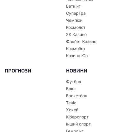
Беткінг
СуперГра
Чемпіон
Космолот
2К Казино
Фавбет Казино
Космобет
Казино Юа
ПРОГНОЗИ
НОВИНИ
Футбол
Бокс
Баскетбол
Теніс
Хокей
Кіберспорт
Інший спорт
Гемблінг