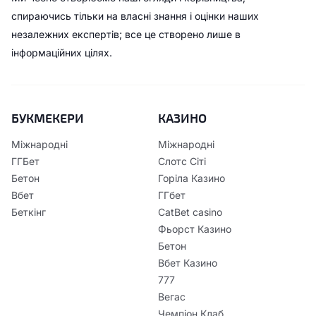
спираючись тільки на власні знання і оцінки наших
незалежних експертів; все це створено лише в
інформаційних цілях.
БУКМЕКЕРИ
КАЗИНО
Міжнародні
Міжнародні
ГГБет
Слотс Сіті
Бетон
Горіла Казино
Вбет
ГГбет
Беткінг
CatBet casino
Фьорст Казино
Бетон
Вбет Казино
777
Вегас
Чемпіон Клаб