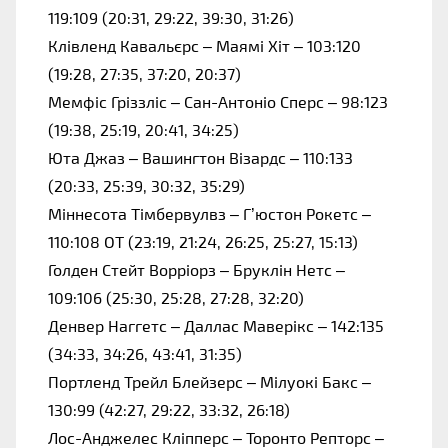
119:109 (20:31, 29:22, 39:30, 31:26)
Клівленд Кавальєрс – Маямі Хіт – 103:120
(19:28, 27:35, 37:20, 20:37)
Мемфіс Гріззліс – Сан-Антоніо Сперс – 98:123
(19:38, 25:19, 20:41, 34:25)
Юта Джаз – Вашингтон Візардс – 110:133
(20:33, 25:39, 30:32, 35:29)
Міннесота Тімбервулвз – Г’юстон Рокетс –
110:108 OT (23:19, 21:24, 26:25, 25:27, 15:13)
Голден Стейт Ворріорз – Бруклін Нетс –
109:106 (25:30, 25:28, 27:28, 32:20)
Денвер Наггетс – Даллас Маверікс – 142:135
(34:33, 34:26, 43:41, 31:35)
Портленд Трейл Блейзерс – Мілуокі Бакс –
130:99 (42:27, 29:22, 33:32, 26:18)
Лос-Анджелес Кліпперс – Торонто Репторс –