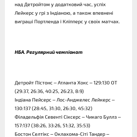
над Детройтом у додатковий час, успіх
Лейкерс у грі з Індіаною, а також впевнені
виграші Портленда і Кліпперс у своїх матчах.
НБА. Регулярний чемпіонат
Детройт Пістонс – Атланта Хокс – 129:130 OT
(29:37, 26:36, 40:25, 26:23, 8:9)
Індіана Пейсерс – Лос-Анджелес Лейкерс –
130:137 (28:45, 31:30, 26:30, 45:32)
Філадельфія Севенті Сіксерс – Чикаго Буллз –
157:137 (38:26, 33:26, 51:32, 35:53)
Бостон Селтікс – Оклахома-Сіті Тандер –