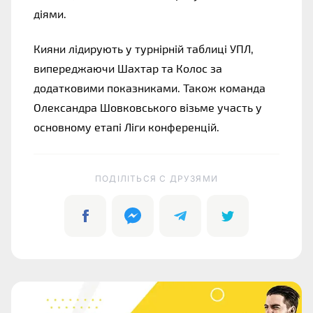
діями.
Кияни лідирують у турнірній таблиці УПЛ, 
випереджаючи Шахтар та Колос за 
додатковими показниками. Також команда 
Олександра Шовковського візьме участь у 
основному етапі Ліги конференцій.
ПОДІЛІТЬСЯ C ДРУЗЯМИ