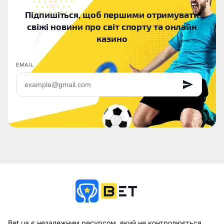
Підпишіться, щоб першими отримувати
свіжі новини про світ спорту та онлайн
казино
EMAIL
Bet.ua є незалежним ресурсом, який не контролюється