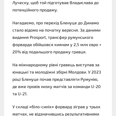
Луческу, щоб той підготував Владислава до 
потенційного продажу.
Нагадаємо, про перехід Бленуце до Динамо 
стало відомо на початку вересня. За даними 
видання Prosport, трансфер румунського 
форварда обійшовся киянам у 2,5 млн євро + 
20% від подальшого продажу гравця. 
На міжнародному рівні гравець виступав за 
юнацькі та молодіжні збірні Молдови. У 2023 
році Бленуце почав представляти Румунію, 
де вже провів низку матчів за команди U-20 
та U-21.
У складі «біло-синіх» форвард зіграв у трьох 
матчах, не відзначившись результативними 