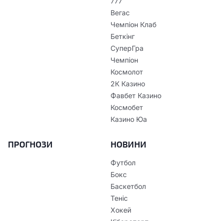
777
Вегас
Чемпіон Клаб
Беткінг
СуперГра
Чемпіон
Космолот
2К Казино
Фавбет Казино
Космобет
Казино Юа
ПРОГНОЗИ
НОВИНИ
Футбол
Бокс
Баскетбол
Теніс
Хокей