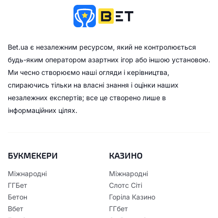
Bet.ua є незалежним ресурсом, який не контролюється
будь-яким оператором азартних ігор або іншою установою.
Ми чесно створюємо наші огляди і керівництва,
спираючись тільки на власні знання і оцінки наших
незалежних експертів; все це створено лише в
інформаційних цілях.
БУКМЕКЕРИ
КАЗИНО
Міжнародні
Міжнародні
ГГБет
Слотс Сіті
Бетон
Горіла Казино
Вбет
ГГбет