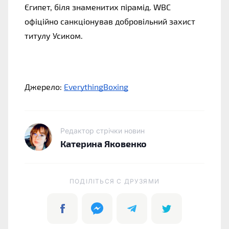
Єгипет, біля знаменитих пірамід. WBC
офіційно санкціонував добровільний захист
титулу Усиком.
Джерело:
EverythingBoxing
Редактор стрічки новин
Катерина Яковенко
ПОДІЛІТЬСЯ C ДРУЗЯМИ