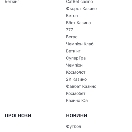
Беткінг
CatBet casino
Фьорст Казино
Бетон
Вбет Казино
777
Вегас
Чемпіон Клаб
Беткінг
СуперГра
Чемпіон
Космолот
2К Казино
Фавбет Казино
Космобет
Казино Юа
ПРОГНОЗИ
НОВИНИ
Футбол