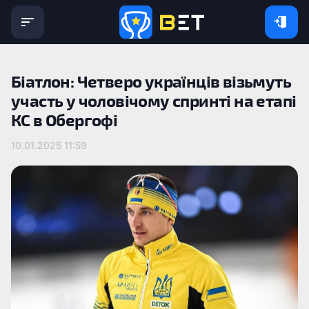
Біатлон: Четверо українців візьмуть
участь у чоловічому спринті на етапі
КС в Обергофі
10.01.2025 11:59