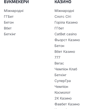
БУКМЕКЕРИ
КАЗИНО
Міжнародні
Міжнародні
ГГБет
Слотс Сіті
Бетон
Горіла Казино
Вбет
ГГбет
Беткінг
CatBet casino
Фьорст Казино
Бетон
Вбет Казино
777
Вегас
Чемпіон Клаб
Беткінг
СуперГра
Чемпіон
Космолот
2К Казино
Фавбет Казино