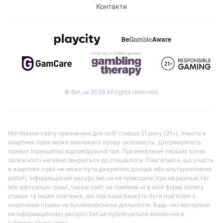
Контакти
© Bet.ua 2026 All rights reserved.
Матеріали сайту призначені для осіб старше 21 року (21+). Участь в
азартних іграх може викликати ігрову залежність. Дотримуйтесь
правил (принципів) відповідальної гри. При виявленні перших ознак
залежності негайно зверніться до спеціаліста. Пам'ятайте, що участь
в азартних іграх не може бути джерелом доходів або альтернативою
роботі. Інформаційний ресурс bet.ua не проводить ігри на реальні та/
або віртуальні гроші, також сайт не приймає ні в якій формі оплату
ставок та інших платежів, які пов’язані/можуть бути пов’язані з
азартними іграми чи букмекерською діяльністю. Будь-які матеріали
на інформаційному ресурсі bet.ua публікуються виключно в
інформаційних цілях.