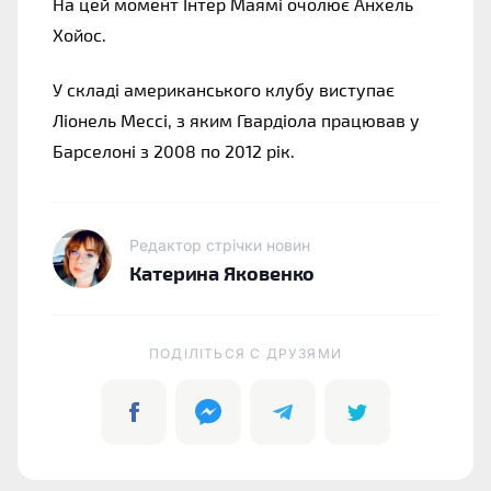
На цей момент Інтер Маямі очолює Анхель 
Хойос.
У складі американського клубу виступає 
Ліонель Мессі, з яким Гвардіола працював у 
Барселоні з 2008 по 2012 рік.
Редактор стрічки новин
Катерина Яковенко
ПОДІЛІТЬСЯ C ДРУЗЯМИ