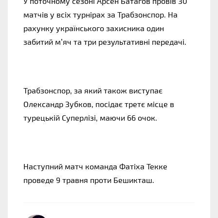
У поточному сезоні Арсен Батагов провів 30 
матчів у всіх турнірах за Трабзонспор. На 
рахунку українського захисника один 
забитий м’яч та три результативні передачі.
Трабзонспор, за який також виступає 
Олександр Зубков, посідає третє місце в 
турецькій Суперлізі, маючи 66 очок.
Наступний матч команда Фатіха Текке 
проведе 9 травня проти Бешикташ.