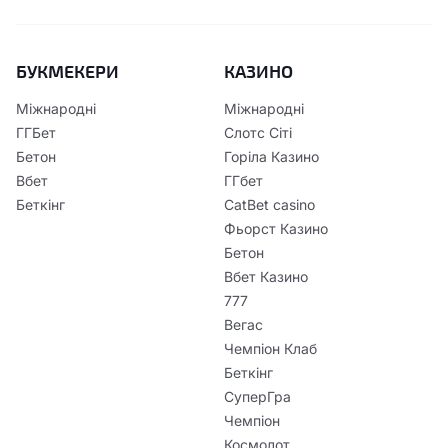
БУКМЕКЕРИ
КАЗИНО
Міжнародні
Міжнародні
ГГБет
Слотс Сіті
Бетон
Горіла Казино
Вбет
ГГбет
Беткінг
CatBet casino
Фьорст Казино
Бетон
Вбет Казино
777
Вегас
Чемпіон Клаб
Беткінг
СуперГра
Чемпіон
Космолот