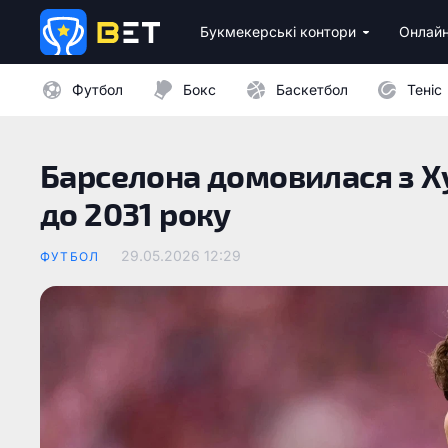
Букмекерські контори
Онлайн
Ліцензійні букмекери України
Бездепозитні бонуси 
Казино з мінімальни
Футбол
Бокс
Баскетбол
Теніс
Барселона домовилася з Х
до 2031 року
29.05.2026 12:29
ФУТБОЛ