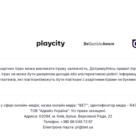
 азартних іграх може викликати ігрову залежність. Дотримуйтесь правил (пр
х іграх не може бути джерелом доходів або альтернативою роботі. Інформацій
х платежів, які пов’язані/можуть бути пов’язані з азартними іграми чи букм
 у сфері онлайн-медіа; назва онлайн медіа: "BET"; ідентифікатор медіа - R4
ТОВ "Адвайз Україна". Усі права захищені.
Адреса: 02094, м. Київ, бульв. Верховної Ради, 22
Телефон: +380 66 048 73 97
Електрона пошта:
pr@bet.ua