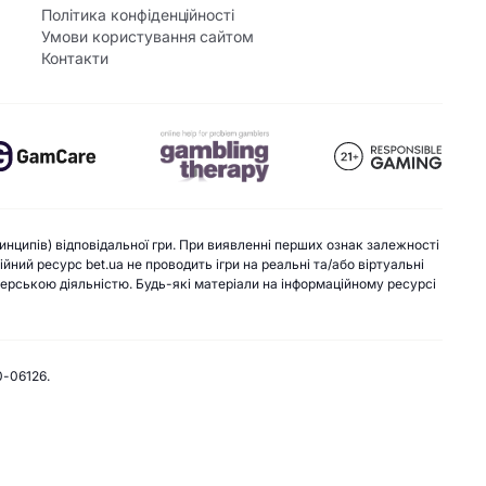
Політика конфіденційності
Умови користування сайтом
Контакти
инципів) відповідальної гри. При виявленні перших ознак залежності
ний ресурс bet.ua не проводить ігри на реальні та/або віртуальні
екерською діяльністю. Будь-які матеріали на інформаційному ресурсі
0-06126.