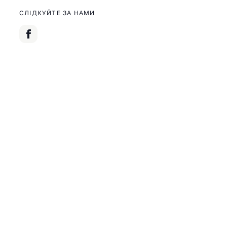
СЛІДКУЙТЕ ЗА НАМИ