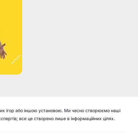
их ігор або іншою установою. Ми чесно створюємо наші
кспертів; все це створено лише в інформаційних цілях.