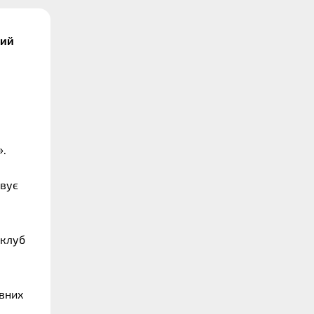
ий 
 
».
вує 
клуб 
вних 