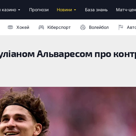
 казино
Прогнози
Новини
База знань
Матч-цен
за реєстрацію
м депозитом
Хокей
Кіберспорт
Волейбол
Авт
уліаном Альваресом про конт