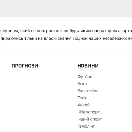
ресурсом, який не контролюється будь-яким оператором азартн
 спираючись тільки на власні знання і оцінки наших незалежних е
ПРОГНОЗИ
НОВИНИ
Футбол
Бокс
Баскетбол
Теніс
Хокей
Кіберспорт
Інший спорт
Гемблінг