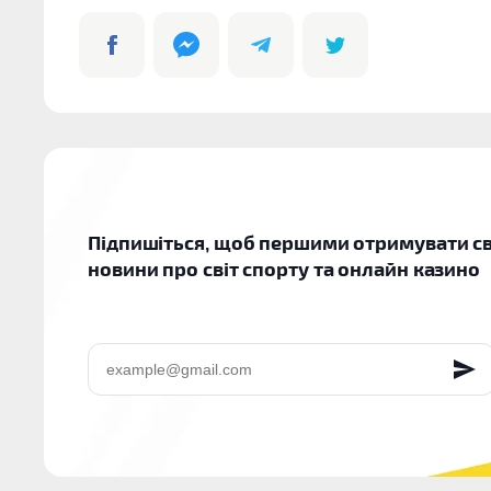
Підпишіться, щоб першими отримувати св
новини про світ спорту та онлайн казино
EMAIL