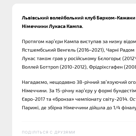
Львівський волейбольний клуб Барком-Кажани пі
Німеччини Лукаса Кампа.
Протягом кар’єри Кампа виступав за низку відоми
Ястшембський Венгель (2016–2021), Чарні Радом (2
Лукас також грав у російському Бєлогорьє (2012\
Воллей Боттроп (2010-2012), Фрідріхсгафен (200
Нагадаємо, нещодавно 38-річний зв’язуючий огол
Німеччини. За 15-річну кар’єру у формі бундестім
Євро-2017 та «бронза» чемпіонату світу-2014. Ос
Парижі, де збірна Німеччини дійшла до 1/4 фіналу
ПОДІЛІТЬСЯ C ДРУЗЯМИ