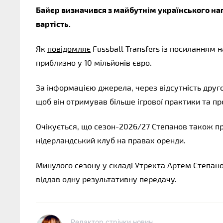
Байєр визначився з майбутнім українського на
вартість.
Як 
повідомляє
 Fussball Transfers із посиланням 
приблизно у 10 мільйонів євро.
За інформацією джерела, через відсутність друго
щоб він отримував більше ігрової практики та п
Очікується, що сезон-2026/27 Степанов також про
нідерландський клуб на правах оренди.
Минулого сезону у складі Утрехта Артем Степанов п
віддав одну результативну передачу.
Редактор стрічки новин