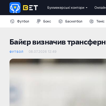
Букмекерські контори
Онлайн
Ліцензійні букмекери України
Бездепозитні бонуси 
Казино з мінімальни
Футбол
Бокс
Баскетбол
Теніс
Байєр визначив трансферн
08.07.2026 12:49
ФУТБОЛ