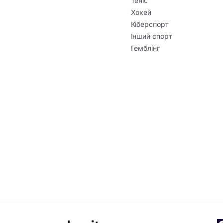
Теніс
Хокей
Кіберспорт
Інший спорт
Гемблінг