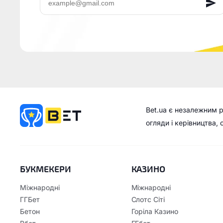
Bet.ua є незалежним 
огляди і керівництва,
БУКМЕКЕРИ
КАЗИНО
Міжнародні
Міжнародні
ГГБет
Слотс Сіті
Бетон
Горіла Казино