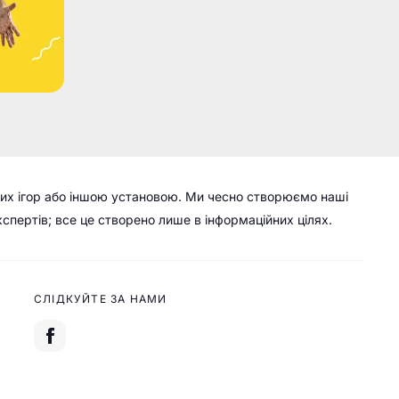
их ігор або іншою установою. Ми чесно створюємо наші
кспертів; все це створено лише в інформаційних цілях.
СЛІДКУЙТЕ ЗА НАМИ