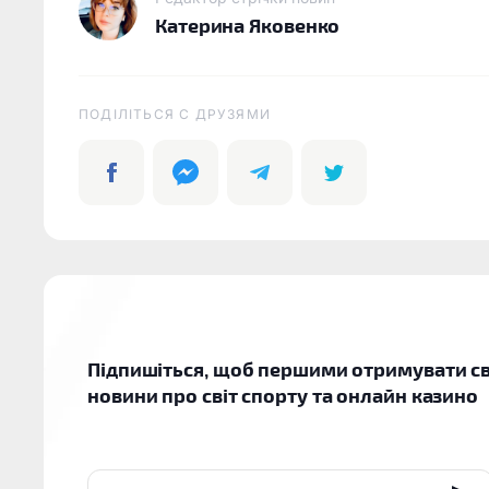
Катерина Яковенко
ПОДІЛІТЬСЯ C ДРУЗЯМИ
Підпишіться, щоб першими отримувати св
новини про світ спорту та онлайн казино
EMAIL