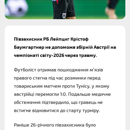
Півзахисник РБ Лейпциг Крістоф 
Баумгартнер не допоможе збірній Австрії на 
чемпіонаті світу-2026 через травму.
Футболіст отримав пошкодження м’язів 
правого стегна під час розминки перед 
товариським матчем проти Тунісу, у якому 
австрійці перемогли 1:0. Подальше медичне 
обстеження підтвердило, що гравець не 
встигне відновитися до старту турніру.
Раніше 26-річного півзахисника було 