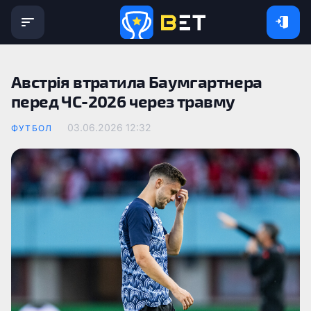
Австрія втратила Баумгартнера
перед ЧС-2026 через травму
03.06.2026 12:32
ФУТБОЛ