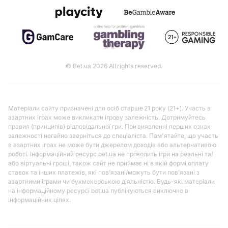
© Bet.ua 2026 All rights reserved.
Матеріали сайту призначені для осіб старше 21 року (21+). Участь в
азартних іграх може викликати ігрову залежність. Дотримуйтесь
правил (принципів) відповідальної гри. При виявленні перших ознак
залежності негайно зверніться до спеціаліста. Пам'ятайте, що участь
в азартних іграх не може бути джерелом доходів або альтернативою
роботі. Інформаційний ресурс bet.ua не проводить ігри на реальні та/
або віртуальні гроші, також сайт не приймає ні в якій формі оплату
ставок та інших платежів, які пов’язані/можуть бути пов’язані з
азартними іграми чи букмекерською діяльністю. Будь-які матеріали
на інформаційному ресурсі bet.ua публікуються виключно в
інформаційних цілях.