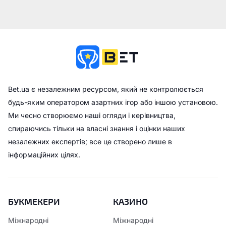
Bet.ua є незалежним ресурсом, який не контролюється
будь-яким оператором азартних ігор або іншою установою.
Ми чесно створюємо наші огляди і керівництва,
спираючись тільки на власні знання і оцінки наших
незалежних експертів; все це створено лише в
інформаційних цілях.
БУКМЕКЕРИ
КАЗИНО
Міжнародні
Міжнародні