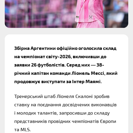
Збірна Аргентини офіційно оголосила склад 
на чемпіонат світу-2026, включивши до 
заявки 26 футболістів. Серед них — 38-
річний капітан команди Ліонель Мессі, який 
продовжує виступати за Інтер Маямі.
Тренерський штаб Ліонеля Скалоні зробив 
ставку на поєднання досвідчених виконавців 
і молодих талантів, запросивши до складу 
представників провідних чемпіонатів Європи 
та MLS.