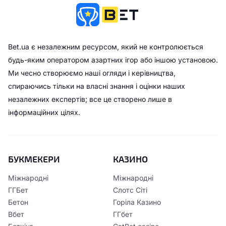
Bet.ua є незалежним ресурсом, який не контролюється
будь-яким оператором азартних ігор або іншою установою.
Ми чесно створюємо наші огляди і керівництва,
спираючись тільки на власні знання і оцінки наших
незалежних експертів; все це створено лише в
інформаційних цілях.
БУКМЕКЕРИ
КАЗИНО
Міжнародні
Міжнародні
ГГБет
Слотс Сіті
Бетон
Горіла Казино
Вбет
ГГбет