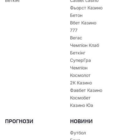
Беткінг
CatBet casino
Фьорст Казино
Бетон
Вбет Казино
777
Вегас
Чемпіон Клаб
Беткінг
СуперГра
Чемпіон
Космолот
2К Казино
Фавбет Казино
Космобет
Казино Юа
ПРОГНОЗИ
НОВИНИ
Футбол