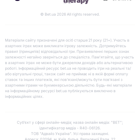
© Bet.ua 2026 All rights reserved.
Матеріали сайту призначені для осіб старше 21 року (21+). Участь в
азартних іграх може викликати ігрову залежність. Дотримуйтесь
правил (принципів) відповідальної гри. При виявленні перших ознак
залежності негайно зверніться до спеціаліста. Пам'ятайте, що участь
в азартних іграх не може бути джерелом доходів або альтернативою
роботі. Інформаційний ресурс bet.ua не проводить ігри на реальні та/
або віртуальні гроші, також сайт не приймає ні в якій формі оплату
ставок та інших платежів, які пов’язані/можуть бути пов’язані з
азартними іграми чи букмекерською діяльністю. Будь-які матеріали
на інформаційному ресурсі bet.ua публікуються виключно в
інформаційних цілях.
Субʼєкт у сфері онлайн-медіа; назва онлайн медіа: "BET";
ідентифікатор медіа - R40-06126.
ТОВ "Адвайз Україна". Усі права захищені.
Адреса: 02094, м. Київ, бульв. Верховної Ради, 22