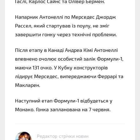
Гаслі, Карлос Сайнс та Олівер Бермен.
Напарник Антонеллі по Мерседес Джордж 
Рассел, який стартував із поулу, не зміг 
завершити гонку через технічні проблеми.
Після етапу в Канаді Андреа Кімі Антонеллі 
впевнено очолює особистий залік Формули-1, 
маючи 131 очко. У Кубку конструкторів 
лідирує Мерседес, випереджаючи Феррарі та 
Макларен.
Наступний етап Формули-1 відбудеться у 
Монако. Гонка запланована на 7 червня.
Редактор стрічки новин