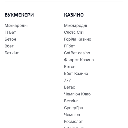
БУКМЕКЕРИ
КАЗИНО
Міжнародні
Міжнародні
ГГБет
Слотс Сіті
Бетон
Горіла Казино
Вбет
ГГбет
Беткінг
CatBet casino
Фьорст Казино
Бетон
Вбет Казино
777
Вегас
Чемпіон Клаб
Беткінг
СуперГра
Чемпіон
Космолот