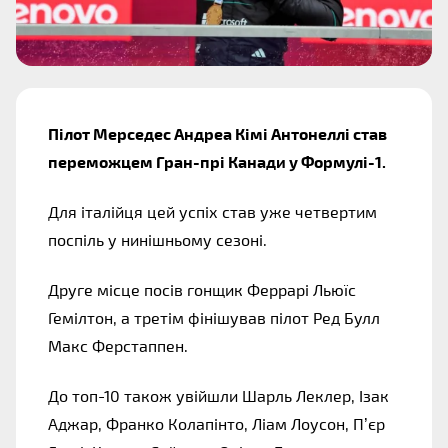
Пілот Мерседес Андреа Кімі Антонеллі став 
переможцем Гран-прі Канади у Формулі-1.
Для італійця цей успіх став уже четвертим 
поспіль у нинішньому сезоні.
Друге місце посів гонщик Феррарі Льюїс 
Гемілтон, а третім фінішував пілот Ред Булл 
Макс Ферстаппен.
До топ-10 також увійшли Шарль Леклер, Ізак 
Аджар, Франко Колапінто, Ліам Лоусон, П’єр 