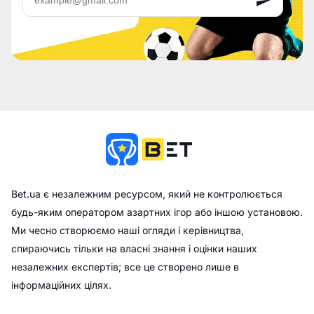
Bet.ua є незалежним ресурсом, який не контролюється
будь-яким оператором азартних ігор або іншою установою.
Ми чесно створюємо наші огляди і керівництва,
спираючись тільки на власні знання і оцінки наших
незалежних експертів; все це створено лише в
інформаційних цілях.