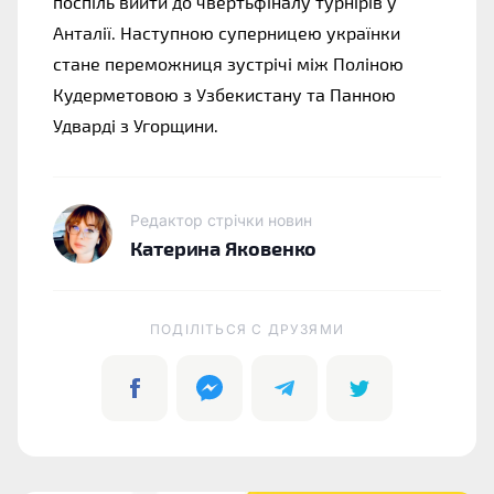
поспіль вийти до чвертьфіналу турнірів у
Анталії. Наступною суперницею українки
стане переможниця зустрічі між Поліною
Кудерметовою з Узбекистану та Панною
Удварді з Угорщини.
Редактор стрічки новин
Катерина Яковенко
ПОДІЛІТЬСЯ C ДРУЗЯМИ