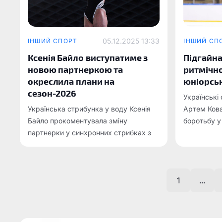
05.12.2025 13:33
ІНШИЙ СПОРТ
ІНШИЙ СП
Ксенія Байло виступатиме з
Підгайна
новою партнеркою та
ритмічно
окреслила плани на
юніорськ
сезон-2026
Українські 
Українська стрибунка у воду Ксенія
Артем Кова
Байло прокоментувала зміну
боротьбу у
партнерки у синхронних стрибках з
прі з танці
10-метрової вишки після того, як її
місце в ри
попередня напарниця Софія Лискун
вирішила змінити спортивне
1
...
громадянство та виступати за Росію .