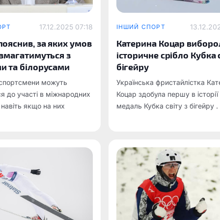
17.12.2025 07:18
13.12.20
ОРТ
ІНШИЙ СПОРТ
пояснив, за яких умов
Катерина Коцар виборо
 змагатимуться з
історичне срібло Кубка с
и та білорусами
бігейру
 спортсмени можуть
Українська фристайлістка Кат
я до участі в міжнародних
Коцар здобула першу в історії
 навіть якщо на них
медаль Кубка світу з бігейру .
уть представники Росії та
ід національною
ю.