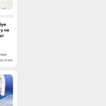
25 20:33
був
гу на
ої
ував
у етапі
Рука. У
тсмен
стачило