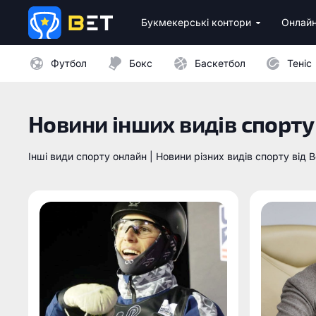
Букмекерські контори
Онлайн
Ліцензійні букмекери України
Бездепозитні бонуси 
Казино з мінімальни
Футбол
Бокс
Баскетбол
Теніс
Новини інших видів спорту
Інші види спорту онлайн | Новини різних видів спорту від B