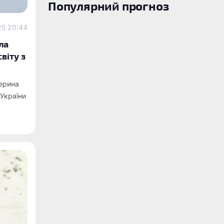
Популярний прогноз
25 20:44
ла
віту з
ерина
 України