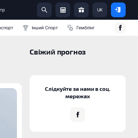
тр
UK
Допоможи Українській Армії:
оспорт
Інший Спорт
Гемблінг
Свіжий прогноз
Слідкуйте за нами в соц.
мережах