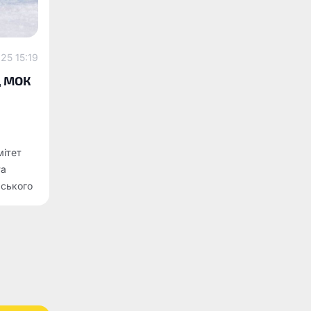
25 15:19
д МОК
мітет
та
рського
ернення
го
о союзу