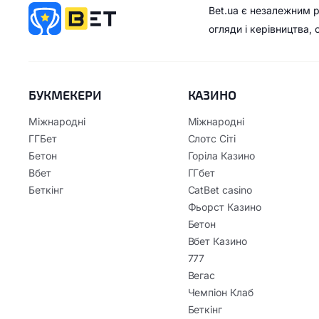
Bet.ua є незалежним 
огляди і керівництва,
БУКМЕКЕРИ
КАЗИНО
Міжнародні
Міжнародні
ГГБет
Слотс Сіті
Бетон
Горіла Казино
Вбет
ГГбет
Беткінг
CatBet casino
Фьорст Казино
Бетон
Вбет Казино
777
Вегас
Чемпіон Клаб
Беткінг