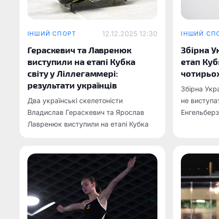
12.12.2025 12:30
ІНШИЙ СПОРТ
ІНШИЙ СП
Гераскевич та Лавренюк
Збірна У
виступили на етапі Кубка
етап Куб
світу у Ліллегаммері:
чотирьох
результати українців
Збірна Укра
Два українські скелетоністи
не виступат
Владислав Гераскевич та Ярослав
Енгельберз
Лавренюк виступили на етапі Кубка
відбудетьс
світу зі скелетону у норвезькому
Ліллегаммері.