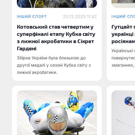
20.12.2025 11:42
ІНШИЙ СПОРТ
ІНШИЙ СП
Котовський став четвертим у
Гутцайт 
суперфіналі етапу Кубка світу
українці
з лижної акробатики в Сікрет
росіянам
Гардені
Українські
Збірна України була близькою до
повернутис
другої медалі у сезоні Кубка світу з
змаганнях,
лижної акробатики.
виступатим
Білорусі п
символіко