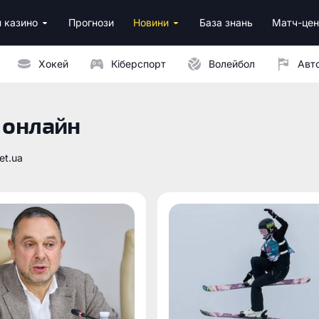
 казино
Прогнози
Новини
База знань
Матч-цен
за реєстрацію
м депозитом
Хокей
Кіберспорт
Волейбол
Авт
 онлайн
et.ua