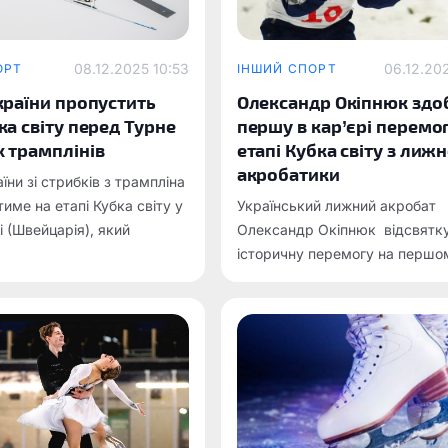
08.12.2025 10:53
06.12.20
ОРТ
ІНШИЙ СПОРТ
країни пропустить
Олександр Окіпнюк здо
ка світу перед Турне
першу в кар’єрі перемо
 трамплінів
етапі Кубка світу з лижн
акробатики
їни зі стрибків з трампліна
име на етапі Кубка світу у
Український лижний акробат
і (Швейцарія), який
Олександр Окіпнюк відсвятк
я 19-21 грудня.
історичну перемогу на першом
Кубка світу в фінському місті 
суперфіналі український спор
отримав 130.56 бала, чого ви
для впевненого тріумфу.