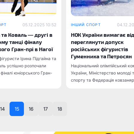
05.12.2025 10:52
04.12.20
ОРТ
ІНШИЙ СПОРТ
 та Коваль — другі в
НОК України вимагає ві
му танці фіналу
переглянути допуск
ого Гран-прі в Нагої
російських фігуристів
Гуменника та Петросян
фігуристи Ірина Підгайна та
ль успішно розпочали
Національний олімпійський ко
 фіналі юніорського Гран-
України, Міністерство молоді 
в на льоду, посівши друге
спорту та Федерація ковзаня
тмічному танці.
спорту офіційно направили зв
до Міжнародного олімпійсько
комітету (МОК) і Міжнародног
14
15
16
17
18
ковзанярів (ISU).